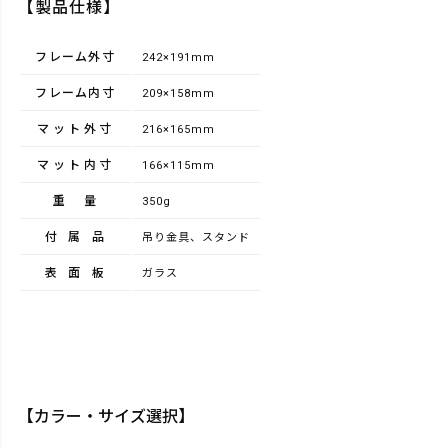
【製品仕様】
フレーム外寸
242×191mm
フレーム内寸
209×158mm
マット外寸
216×165mm
マット内寸
166×115mm
重量
350g
付属品
吊り金具、スタンド
表面板
ガラス
【カラー・サイズ選択】