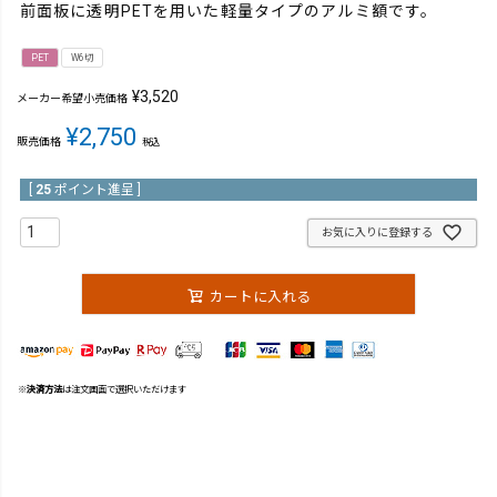
前面板に透明PETを用いた軽量タイプのアルミ額です。
PET
W6切
¥
3,520
メーカー希望小売価格
¥
2,750
販売価格
税込
[
25
ポイント進呈 ]
お気に入りに登録する
カートに入れる
※
決済方法
は注文画面で選択いただけます