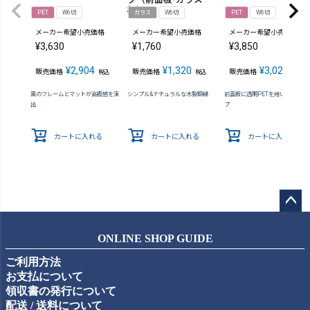
板）
PET
W6切
ガラス
W6切
PET
W6切
メーカー希望小売価格
メーカー希望小売価格
メーカー希望小売価格
¥
3,630
¥
1,760
¥
3,850
¥
2,904
¥
1,320
¥
3,025
販売価格
販売価格
販売価格
税込
税込
税込
黒のフレームとマットが高級感を演
シンプル&ナチュラルな木製額縁
前面板に透明PETを用いた軽量タ
出
プ
カートに入れる
カートに入れる
カートに入れる
ペー
ジト
ONLINE SHOP GUIDE
ップ
ご利用方法
へ
お支払について
領収書の発行について
配送 / 送料について