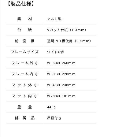
【製品仕様】
素材
アルミ製
台紙
Vカット台紙（1.3mm）
前面板
透明PET板使用（0.5mm）
フレームサイズ
ワイド6切
フレーム外寸
W363×H260mm
フレーム内寸
W331×H228mm
マット外寸
W341×H238mm
マット内寸
W283×H181mm
重量
440g
付属品
吊紐付き