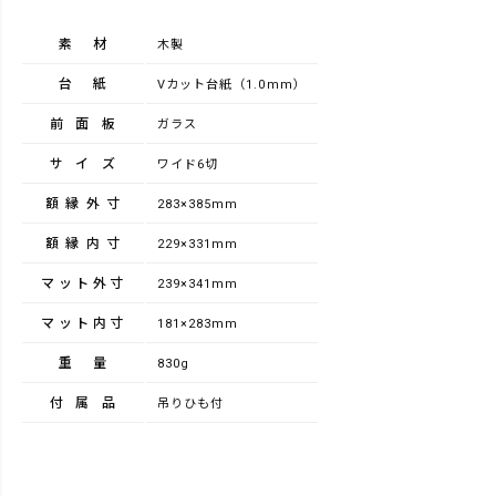
素材
木製
台紙
Vカット台紙（1.0mm）
前面板
ガラス
サイズ
ワイド6切
額縁外寸
283×385mm
額縁内寸
229×331mm
マット外寸
239×341mm
マット内寸
181×283mm
重量
830g
付属品
吊りひも付