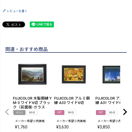
レビューを書く
関連・おすすめ商品
FUJICOLOR 木製額縁 Y
FUJICOLOR アルミ額
FUJICOLOR アルミ額
M-3 ワイド6切 ブラッ
縁 A33 ワイド6切
縁 A31 ワイド6切
ク（前面板-ガラス
板）
ガラス
W6切
PET
W6切
PET
W6切
メーカー希望小売価格
メーカー希望小売価格
メーカー希望小売価格
¥
1,760
¥
3,630
¥
3,850