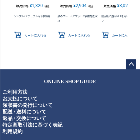
¥
1,320
¥
2,904
¥
3,025
販売価格
販売価格
販売価格
税込
税込
税込
シンプル&ナチュラルな木製額縁
黒のフレームとマットが高級感を演
前面板に透明PETを用いた軽量タ
出
プ
カートに入れる
カートに入れる
カートに入れる
ペー
ジト
ONLINE SHOP GUIDE
ップ
ご利用方法
へ
お支払について
領収書の発行について
配送 / 送料について
返品 / 交換について
特定商取引法に基づく表記
利用規約