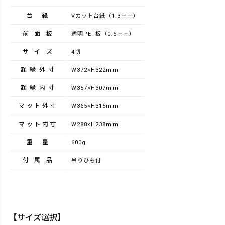
台紙
Vカット台紙（1.3mm）
前面板
透明PET板（0.5mm）
サイズ
4切
額縁外寸
W372×H322mm
額縁内寸
W357×H307mm
マット外寸
W365×H315mm
マット内寸
W288×H238mm
重量
600g
付属品
吊りひも付
【サイズ選択】