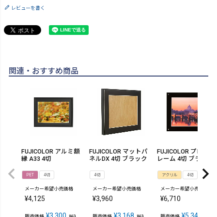
レビューを書く
関連・おすすめ商品
FUJICOLOR アルミ額
FUJICOLOR マットパ
FUJICOLOR プロフ
縁 A33 4切
ネルDX 4切 ブラック
レーム 4切 ブラック
PET
4切
4切
アクリル
4切
メーカー希望小売価格
メーカー希望小売価格
メーカー希望小売価格
¥
4,125
¥
3,960
¥
6,710
¥
3,300
¥
3,168
¥
5,346
販売価格
販売価格
販売価格
税込
税込
税込