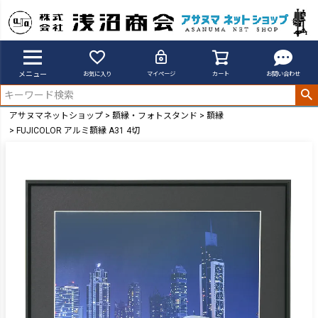
メニュー
お気に入り
マイページ
カート
お問い合わせ
アサヌマネットショップ
額縁・フォトスタンド
額縁
FUJICOLOR アルミ額縁 A31 4切