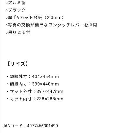
○アルミ製
○ブラック
○厚手Vカット台紙（2.0mm）
○写真の交換が簡単なワンタッチレバーを採用
○吊りヒモ付
【サイズ】
・額縁外寸：404×454mm
・額縁内寸：390×440mm
・マット外寸：397×447mm
・マット内寸：238×288mm
JANコード：4977466301490