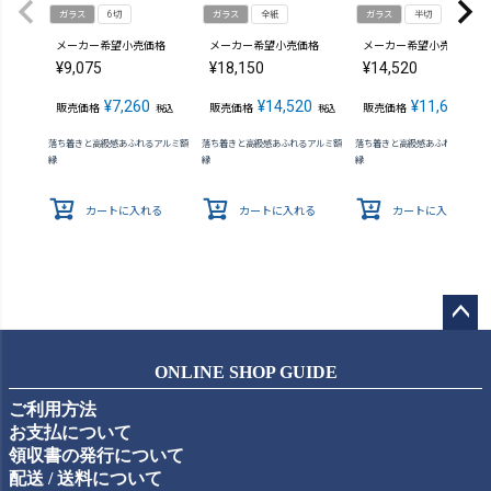
ガラス
6切
ガラス
全紙
ガラス
半切
メーカー希望小売価格
メーカー希望小売価格
メーカー希望小売価格
¥
9,075
¥
18,150
¥
14,520
¥
7,260
¥
14,520
¥
11,616
販売価格
販売価格
販売価格
税込
税込
税込
落ち着きと高級感あふれるアルミ額
落ち着きと高級感あふれるアルミ額
落ち着きと高級感あふれるアルミ
縁
縁
縁
カートに入れる
カートに入れる
カートに入れる
ペー
ジト
ONLINE SHOP GUIDE
ップ
ご利用方法
へ
お支払について
領収書の発行について
配送 / 送料について