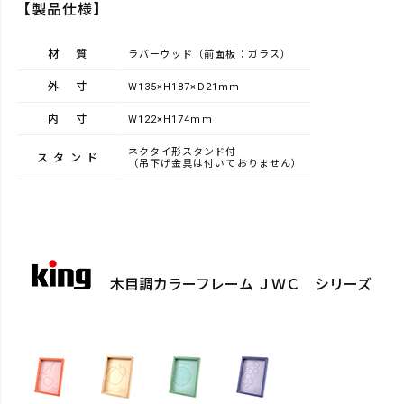
【製品仕様】
材質
ラバーウッド（前面板：ガラス）
外寸
W135×H187×D21mm
内寸
W122×H174mm
ネクタイ形スタンド付
スタンド
（吊下げ金具は付いておりません）
木目調カラーフレーム ＪＷＣ シリーズ