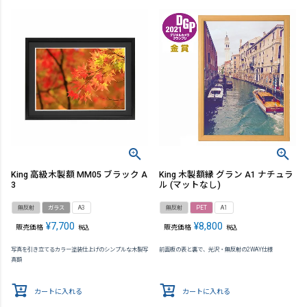
King 高級木製額 MM05 ブラック A
King 木製額縁 グラン A1 ナチュラ
3
ル (マットなし)
無反射
ガラス
A3
無反射
PET
A1
¥
7,700
¥
8,800
販売価格
販売価格
税込
税込
写真を引き立てるカラー塗装仕上げのシンプルな木製写
前面板の表と裏で、光沢・無反射の2WAY仕様
真額
カートに入れる
カートに入れる