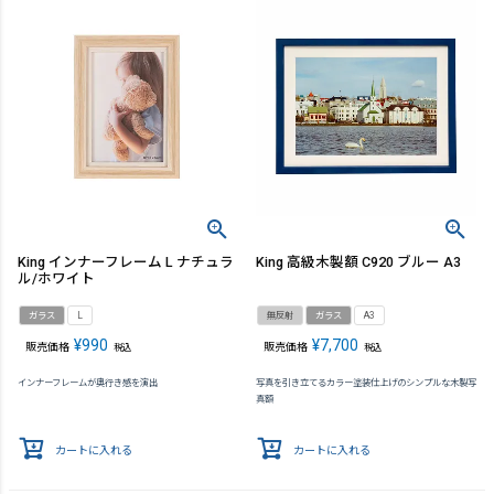
King インナーフレーム L ナチュラ
King 高級木製額 C920 ブルー A3
ル/ホワイト
ガラス
L
無反射
ガラス
A3
¥
990
¥
7,700
販売価格
販売価格
税込
税込
インナーフレームが奥行き感を演出
写真を引き立てるカラー塗装仕上げのシンプルな木製写
真額
カートに入れる
カートに入れる