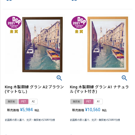
King 木製額縁 グラン A2 ブラウン
King 木製額縁 グラン A1 ナチュラ
(マットなし)
ル (マット付き)
無反射
PET
A2
無反射
PET
A1
¥
5,984
¥
10,560
販売価格
販売価格
税込
税込
前面板の表と裏で、光沢・無反射の2WAY仕様
前面板の表と裏で、光沢・無反射の2WAY仕様