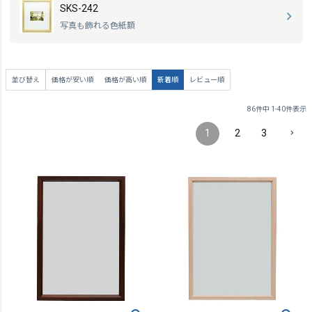
SKS-242
写真も飾れる色紙額
並び替え
価格が安い順
価格が高い順
新着順
レビュー順
86
件中
1
-
40
件表示
1
2
3