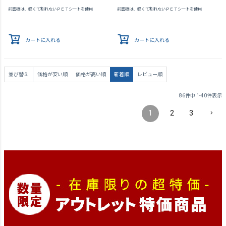
前面板は、軽くて割れないＰＥＴシートを使用
前面板は、軽くて割れないＰＥＴシートを使用
カートに入れる
カートに入れる
並び替え
価格が安い順
価格が高い順
新着順
レビュー順
86
件中
1
-
40
件表示
1
2
3