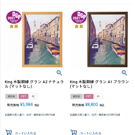
King 木製額縁 グラン A2 ナチュラ
King 木製額縁 グラン A1 ブラウン
ル (マットなし)
(マットなし)
無反射
PET
A2
無反射
PET
A1
¥
5,984
¥
8,800
販売価格
販売価格
税込
税込
前面板の表と裏で、光沢・無反射の2WAY仕様
前面板の表と裏で、光沢・無反射の2WAY仕様
カートに入れる
カートに入れる