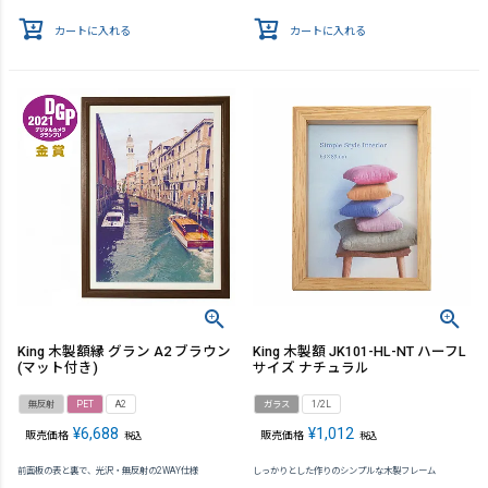
カートに入れる
カートに入れる
King 木製額縁 グラン A2 ブラウン
King 木製額 JK101-HL-NT ハーフL
(マット付き)
サイズ ナチュラル
無反射
PET
A2
ガラス
1/2L
¥
6,688
¥
1,012
販売価格
販売価格
税込
税込
前面板の表と裏で、光沢・無反射の2WAY仕様
しっかりとした作りのシンプルな木製フレーム