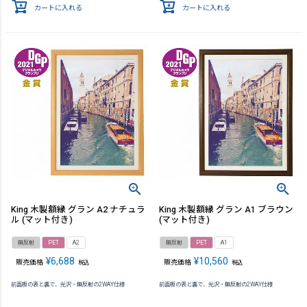
カートに入れる
カートに入れる
King 木製額縁 グラン A2 ナチュラ
King 木製額縁 グラン A1 ブラウン
ル (マット付き)
(マット付き)
無反射
PET
A2
無反射
PET
A1
¥
6,688
¥
10,560
販売価格
販売価格
税込
税込
前面板の表と裏で、光沢・無反射の2WAY仕様
前面板の表と裏で、光沢・無反射の2WAY仕様