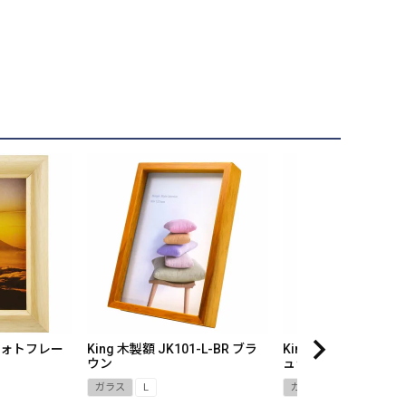
ジフォトフレー
King 木製額 JK101-L-BR ブラ
King 木製額 JK101-
ウン
ュラル
ガラス
L
ガラス
L