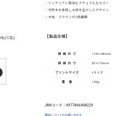
・インテリアに馴染むナチュラルなカラー
・天然木を使用し木目を生かしたデザイン
・木地、ブラウンの2色展開
【製品仕様】
HL(1/2L)
額縁外寸
110×148mm
額縁内寸
81×119mm
プリントサイズ
Lサイズ
重量
130g
ブランド：FUJICOLOR（フジカラー）
JANコード：4977466408229
商品についてのお問い合わせ