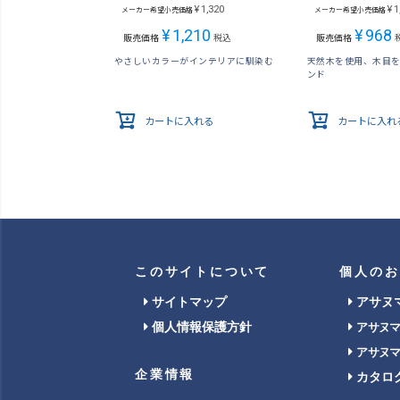
¥
1,320
¥
1
メーカー希望小売価格
メーカー希望小売価格
¥
1,210
¥
968
販売価格
税込
販売価格
やさしいカラーがインテリアに馴染む
天然木を使用、木目
ンド
カートに入れる
カートに入れ
このサイトについて
個人のお
サイトマップ
アサヌ
個人情報保護方針
アサヌ
アサヌ
企業情報
カタロ