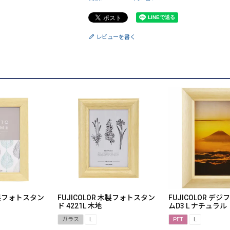
レビューを書く
 木製フォトスタン
FUJICOLOR 木製フォトスタン
FUJICOLOR デ
ド 4221L 木地
ムD3 L ナチュラル
ガラス
L
PET
L