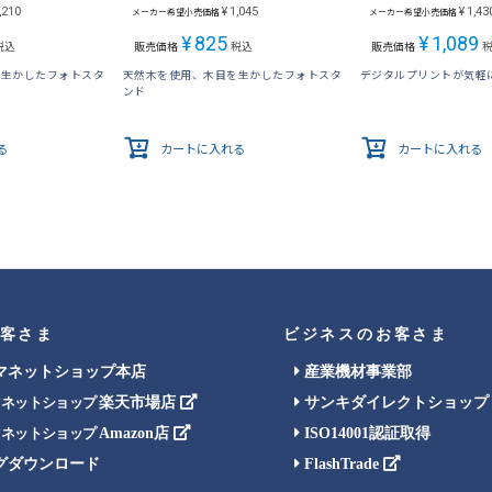
,210
¥
1,045
¥
1,43
メーカー希望小売価格
メーカー希望小売価格
¥
825
¥
1,089
税込
販売価格
税込
販売価格
を生かしたフォトスタ
天然木を使用、木目を生かしたフォトスタ
デジタルプリントが気軽
ンド
る
カートに入れる
カートに入れる
客さま
ビジネスのお客さま
マネットショップ本店
産業機材事業部
楽天市場店
サンキダイレクトショップ
マネットショップ
Amazon店
ISO14001認証取得
マネットショップ
グダウンロード
FlashTrade