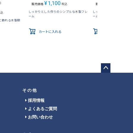
¥
1,100
¥
1,100
0
販売価格
税込
販売価格
税込
しっかりとした作りのシンプルな木製フレ
しっかりとした作りのシン
税込
ーム
ーム
に飾れる木製額
カートに入れる
カートに入れる
ペー
ジト
ップ
その他
へ
採用情報
よくあるご質問
お問い合わせ