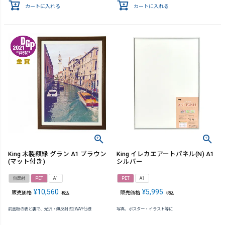
カートに入れる
カートに入れる
King 木製額縁 グラン A1 ブラウン
King イレカエアートパネル(N) A1
(マット付き)
シルバー
無反射
PET
A1
PET
A1
¥
10,560
¥
5,995
販売価格
販売価格
税込
税込
前面板の表と裏で、光沢・無反射の2WAY仕様
写真、ポスター・イラスト等に