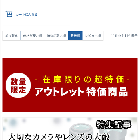
カートに入れる
並び替え
価格が安い順
価格が高い順
新着順
レビュー順
11
件中
1
-
11
件表示