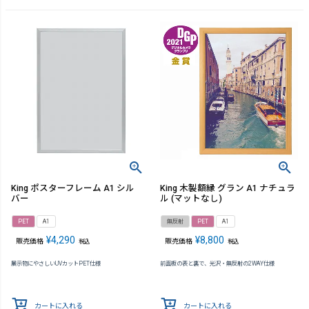
King ポスターフレーム A1 シル
King 木製額縁 グラン A1 ナチュラ
バー
ル (マットなし)
PET
A1
無反射
PET
A1
¥
4,290
¥
8,800
販売価格
販売価格
税込
税込
展示物にやさしいUVカットPET仕様
前面板の表と裏で、光沢・無反射の2WAY仕様
カートに入れる
カートに入れる