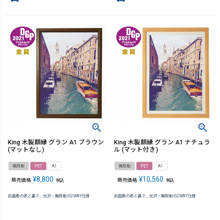
King 木製額縁 グラン A1 ブラウン
King 木製額縁 グラン A1 ナチュラ
(マットなし)
ル (マット付き)
無反射
PET
A1
無反射
PET
A1
¥
8,800
¥
10,560
販売価格
販売価格
税込
税込
前面板の表と裏で、光沢・無反射の2WAY仕様
前面板の表と裏で、光沢・無反射の2WAY仕様