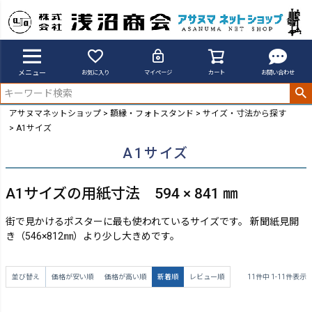
メニュー
お気に入り
マイページ
カート
お問い合わせ
アサヌマネットショップ
額縁・フォトスタンド
サイズ・寸法から探す
A1サイズ
A1サイズ
A1サイズの用紙寸法 594 × 841 ㎜
街で見かけるポスターに最も使われているサイズです。 新聞紙見開
き（546×812㎜）より少し大きめです。
並び替え
価格が安い順
価格が高い順
新着順
レビュー順
11
件中
1
-
11
件表示