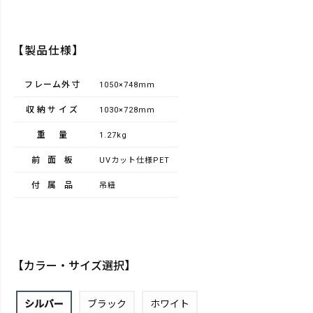
【製品仕様】
フレーム外寸
1050×748ｍｍ
収納サイズ
1030×728ｍｍ
重量
1.27kg
前面板
UVカット仕様PET
付属品
吊紐
【カラー・サイズ選択】
シルバー
ブラック
ホワイト