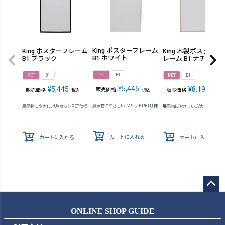
King ポスターフレーム
King ポスターフレーム
King 木製ポスターフ
B1 ホワイト
B1 ブラック
レーム B1 ナチュラ
PET
B1
PET
B1
PET
B1
¥
5,445
¥
5,445
¥
8,195
販売価格
販売価格
販売価格
税込
税込
税込
展示物にやさしいUVカットPET仕様
展示物にやさしいUVカットPET仕様
展示物にやさしいUVカットPET仕
カートに入れる
カートに入れる
カートに入れる
ペー
ジト
ONLINE SHOP GUIDE
ップ