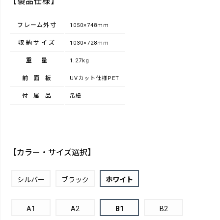
【製品仕様】
フレーム外寸
1050×748ｍｍ
収納サイズ
1030×728ｍｍ
重量
1.27kg
前面板
UVカット仕様PET
付属品
吊紐
【カラー・サイズ選択】
シルバー
ブラック
ホワイト
A1
A2
B1
B2