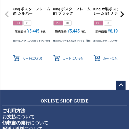
King ポスターフレーム
King ポスターフレーム
King 木製ポスターフ
B1 シルバー
B1 ブラック
レーム B1 ナチュラ
PET
B1
PET
B1
PET
B1
¥
5,445
¥
5,445
¥
8,195
販売価格
販売価格
販売価格
税込
税込
税込
展示物にやさしいUVカットPET仕様
展示物にやさしいUVカットPET仕様
展示物にやさしいUVカットPET仕
カートに入れる
カートに入れる
カートに入れる
ペー
ジト
ONLINE SHOP GUIDE
ップ
ご利用方法
へ
お支払について
領収書の発行について
配送 / 送料について