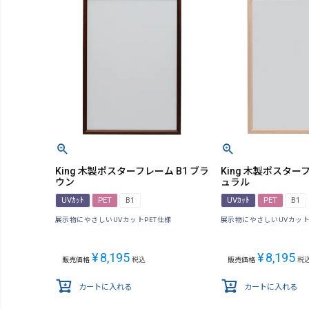
King 木製ポスターフレーム B1 ブラ
King 木製ポスターフ
ウン
ュラル
UVｶｯﾄ
PET
B1
UVｶｯﾄ
PET
B1
展示物にやさしいUVカットPET仕様
展示物にやさしいUVカット
¥
8,195
¥
8,195
販売価格
税込
販売価格
税
カートに入れる
カートに入れる