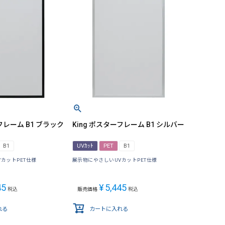
フレーム B1 ブラック
King ポスターフレーム B1 シルバー
B1
UVｶｯﾄ
PET
B1
カットPET仕様
展示物にやさしいUVカットPET仕様
45
¥
5,445
税込
販売価格
税込
れる
カートに入れる