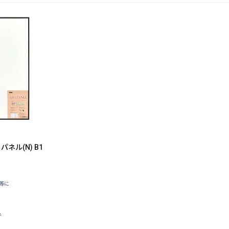
パネル(N) B1
等に
込