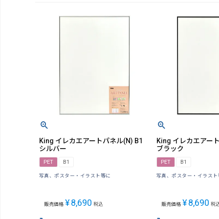
King イレカエアートパネル(N) B1
King イレカエアート
シルバー
ブラック
PET
B1
PET
B1
写真、ポスター・イラスト等に
写真、ポスター・イラスト
¥
8,690
¥
8,690
販売価格
税込
販売価格
税