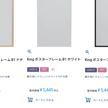
King ポスターフレーム B1 ホワイト
レーム B1 ナチ
King ポスター
UVｶｯﾄ
PET
B1
UVｶｯﾄ
PET
展示物にやさしいUVカットPET仕様
PET仕様
展示物にやさしいUV
¥
5,445
¥
5,4
販売価格
税込
込
販売価格
カートに入れる
カートに入