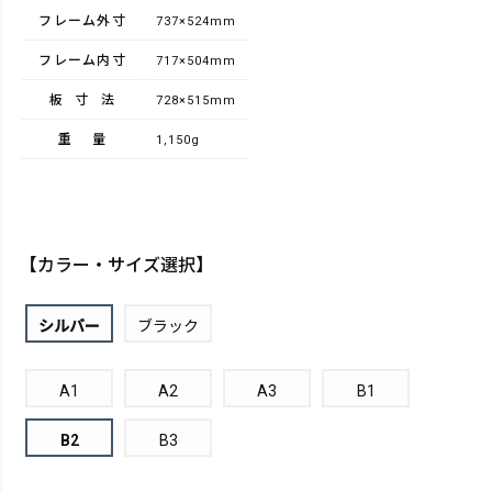
フレーム外寸
737×524mm
フレーム内寸
717×504mm
板寸法
728×515mm
重量
1,150g
【カラー・サイズ選択】
シルバー
ブラック
A1
A2
A3
B1
B2
B3