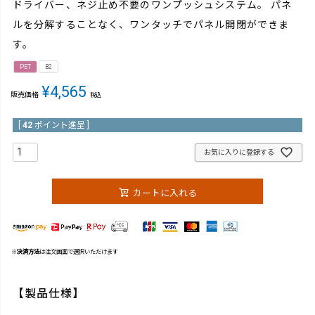
ドライバー、ネジ止め不要のワンプッシュシステム。 パネ
ルを分解することなく、ワンタッチでパネル開閉ができま
す。
PET
B2
¥
4,565
販売価格
税込
[
42
ポイント進呈 ]
お気に入りに登録する
カートに入れる
※
決済方法
は注文画面で選択いただけます
【製品仕様】