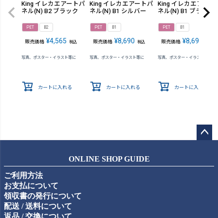
King イレカエアートパ
King イレカエアートパ
King イレカエアート
ネル(N) B2 ブラック
ネル(N) B1 シルバー
ネル(N) B1 ブラック
PET
B2
PET
B1
PET
B1
¥
4,565
¥
8,690
¥
8,690
販売価格
販売価格
販売価格
税込
税込
税込
写真、ポスター・イラスト等に
写真、ポスター・イラスト等に
写真、ポスター・イラスト等に
カートに入れる
カートに入れる
カートに入れる
ペー
ジト
ONLINE SHOP GUIDE
ップ
ご利用方法
へ
お支払について
領収書の発行について
配送 / 送料について
返品 / 交換について