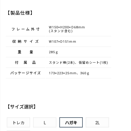
【製品仕様】
W150×H200×D68ｍｍ
フレーム外寸
(スタンド含む)
収納サイズ
W107×D151ｍｍ
重量
285ｇ
付属品
スタンド棒(2本)、仮留めシート(1枚)
パッケージサイズ
173×223×25ｍｍ、360ｇ
【サイズ選択】
トレカ
L
ハガキ
2L