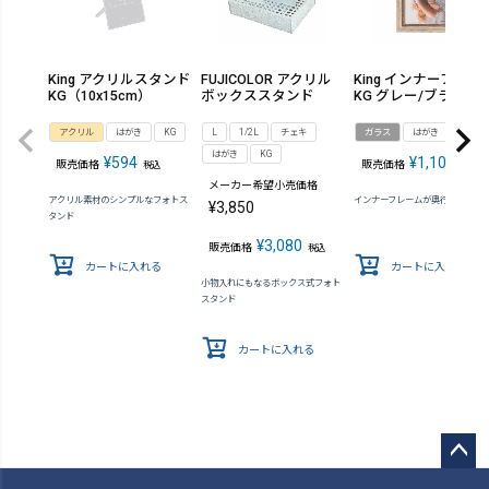
King アクリルスタンド
FUJICOLOR アクリル
King インナーフレー
KG（10x15cm）
ボックススタンド
KG グレー/ブラウン
アクリル
はがき
KG
L
1/2L
チェキ
ガラス
はがき
KG
はがき
KG
¥
594
¥
1,100
販売価格
販売価格
税込
税込
メーカー希望小売価格
アクリル素材のシンプルなフォトス
インナーフレームが奥行き感を演
¥
3,850
タンド
¥
3,080
販売価格
税込
カートに入れる
カートに入れる
小物入れにもなるボックス式フォト
スタンド
カートに入れる
ペー