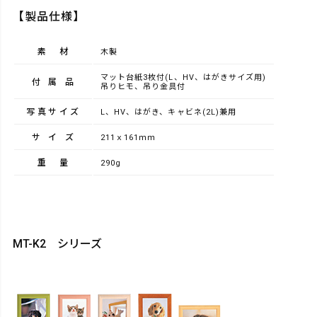
【製品仕様】
素材
木製
マット台紙3枚付(L、HV、はがきサイズ用)
付属品
吊りヒモ、吊り金具付
写真サイズ
L、HV、はがき、キャビネ(2L)兼用
サイズ
211ｘ161ｍｍ
重量
290g
MT-K2 シリーズ