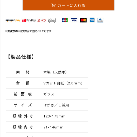
カートに入れる
※
決済方法
は注文画面で選択いただけます
【製品仕様】
素材
木製（天然木）
台紙
Vカット台紙（2.0mm）
前面板
ガラス
サイズ
はがき／Ｌ兼用
額縁外寸
123×173mm
額縁内寸
91×146mm