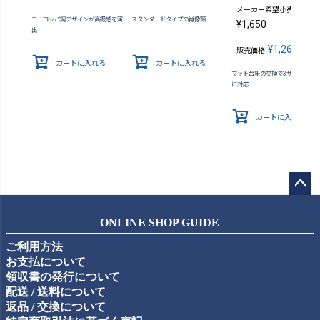
メーカー希望小売価格
ヨーロッパ調デザインが高級感を演
スタンダードタイプの肖像額
¥
1,650
出
¥
1,265
販売価格
税込
カートに入れる
カートに入れる
マット台紙の交換で3サイズの写
に対応
カートに入れる
ペー
ジト
ONLINE SHOP GUIDE
ップ
ご利用方法
へ
お支払について
領収書の発行について
配送 / 送料について
返品 / 交換について