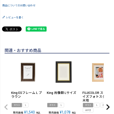
商品についてのお問い合わせ
レビューを書く
関連・おすすめ商品
King ESフレーム L ブ
King 肖像額 Lサイズ
FUJICOLOR スリーサ
ラウン
イズフォトスタンド
木地
ガラス
L
ガラス
L
ガラス
L
2L
はがき
¥
1,540
¥
1,078
販売価格
販売価格
税込
税込