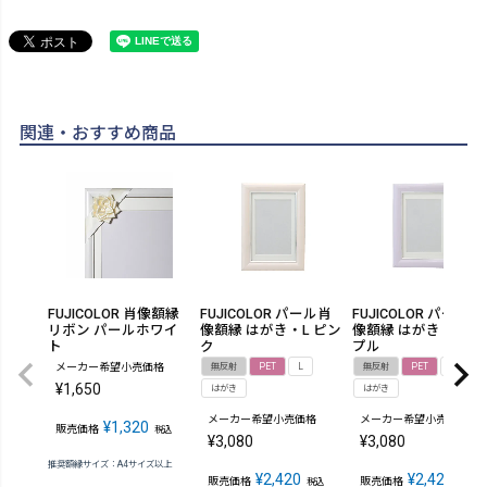
関連・おすすめ商品
FUJICOLOR 肖像額縁
FUJICOLOR パール肖
FUJICOLOR パール肖
リボン パールホワイ
像額縁 はがき・L ピン
像額縁 はがき・L パ
ト
ク
プル
メーカー希望小売価格
無反射
PET
L
無反射
PET
L
¥
1,650
はがき
はがき
メーカー希望小売価格
メーカー希望小売価格
¥
1,320
販売価格
税込
¥
3,080
¥
3,080
推奨額縁サイズ：A4サイズ以上
¥
2,420
¥
2,420
販売価格
販売価格
税込
税込