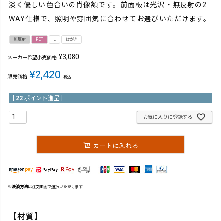
淡く優しい色合いの肖像額です。前面板は光沢・無反射の2
WAY仕様で、照明や雰囲気に合わせてお選びいただけます。
無反射
PET
L
はがき
¥
3,080
メーカー希望小売価格
¥
2,420
販売価格
税込
[
22
ポイント進呈 ]
お気に入りに登録する
カートに入れる
※
決済方法
は注文画面で選択いただけます
【材質】