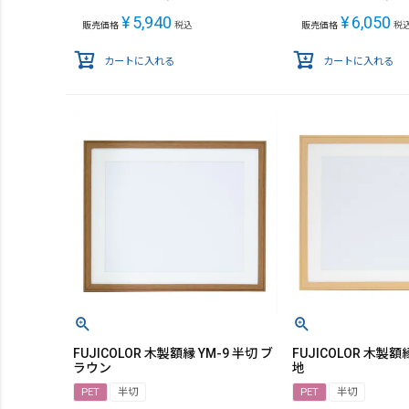
¥
5,940
¥
6,050
販売価格
税込
販売価格
税
カートに入れる
カートに入れる
FUJICOLOR 木製額縁 YM-9 半切 ブ
FUJICOLOR 木製額縁
ラウン
地
PET
半切
PET
半切