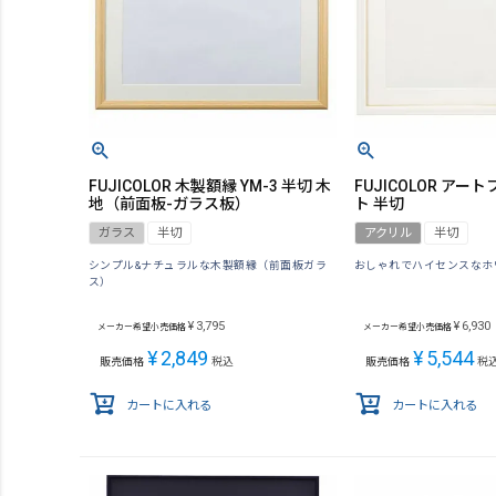
FUJICOLOR 木製額縁 YM-3 半切 木
FUJICOLOR ア
地（前面板-ガラス板）
ト 半切
ガラス
半切
アクリル
半切
シンプル&ナチュラルな木製額縁（前面板ガラ
おしゃれでハイセンスなホ
ス）
¥
3,795
¥
6,930
メーカー希望小売価格
メーカー希望小売価格
¥
2,849
¥
5,544
販売価格
税込
販売価格
税
カートに入れる
カートに入れる