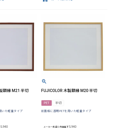
木製額縁 M21 半切
FUJICOLOR 木製額縁 M20 半切
PET
半切
を用いた軽量タイプ
前面板に透明PETを用いた軽量タイプ
5,940
¥
5,940
メーカー希望小売価格