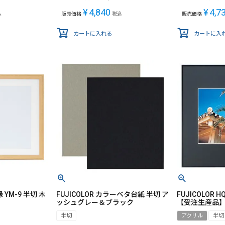
¥
4,840
¥
4,7
込
販売価格
税込
販売価格
カートに入れる
カートに入
 YM-9 半切 木
FUJICOLOR カラーベタ台紙 半切 ア
FUJICOLOR 
ッシュグレー＆ブラック
【受注生産品
半切
アクリル
半切