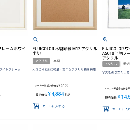
ートフレームホワイ
FUJICOLOR 木製額縁 M12 アクリル
FUJICOLO
半切
A5010 半切ノ
アクリル
アクリル
半切
アクリル
半切
ワイトフレーム
人気のM12Nに軽量・安全なアクリル板を採用
写真を引き立たせる
¥
6,105
メーカー希望小売価格
¥
メーカー希望小売価格
¥
4,884
込
販売価格
税込
¥
14,
販売価格
カートに入れる
カートに入