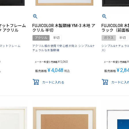
イドマットフレーム
FUJICOLOR 木製額縁 YM-3 木地 ア
FUJICOLOR 
ク アクリル
クリル 半切
ラック（前面板
アクリル
半切
ガラス
半切
マットフレーム
アクリル板の使用で安心感が向上 シンプル&ナ
シンプル&ナチュラ
チュラルな木製額縁
ス）
0
¥
5,060
¥
メーカー希望小売価格
メーカー希望小売価格
¥
4,048
¥
2,8
込
販売価格
税込
販売価格
カートに入れる
カートに入