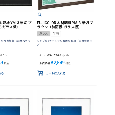
木製額縁 YM-3 半切 ブ
FUJICOLOR 木製額縁 YM-3 半切 ブ
-ガラス板）
ラウン（前面板-ガラス板）
ガラス
半切
ルな木製額縁（前面板ガラ
シンプル&ナチュラルな木製額縁（前面板ガラ
ス）
3,795
¥
3,795
メーカー希望小売価格
49
¥
2,849
税込
販売価格
税込
れる
カートに入れる