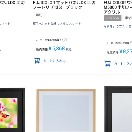
トパネルDX 半切
FUJICOLOR マットパネルDX 半切
FUJICOLO
ノートリ（135） ブラック
M5000 半切
アクリル
半切
アクリル
半切
スマート
厚手Vカット台紙でさらにスマート
写真を引き立たせる
¥
6,710
メーカー希望小売価格
¥
メーカー希望小売価格
¥
5,368
込
販売価格
税込
¥
8,2
販売価格
カートに入れる
カートに入