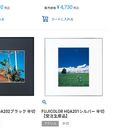
30
¥
4,730
税込
販売価格
税込
れる
カートに入れる
HQA202ブラック 半切
FUJICOLOR HQA201シルバー 半切
】
【受注生産品】
アクリル
半切