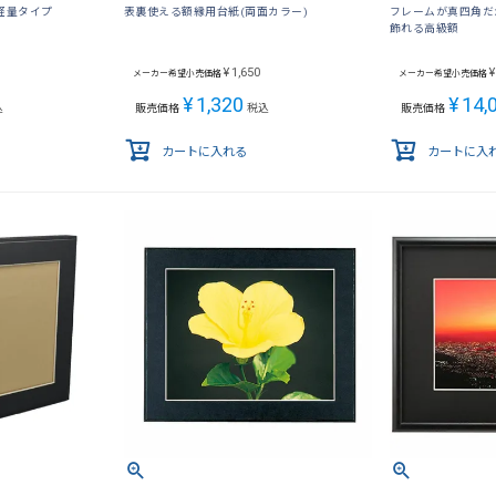
軽量タイプ
表裏使える額縁用台紙(両面カラー)
フレームが真四角だ
飾れる高級額
¥
1,650
¥
メーカー希望小売価格
メーカー希望小売価格
¥
1,320
¥
14,
込
販売価格
税込
販売価格
カートに入れる
カートに入