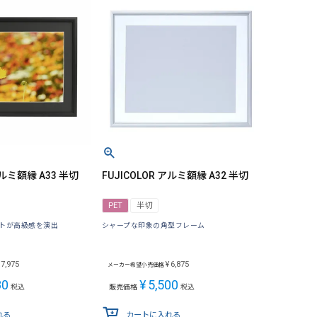
アルミ額縁 A33 半切
FUJICOLOR アルミ額縁 A32 半切
PET
半切
トが高級感を演出
シャープな印象の角型フレーム
7,975
¥
6,875
メーカー希望小売価格
80
¥
5,500
税込
販売価格
税込
れる
カートに入れる