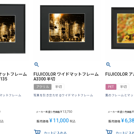
イドマットフレーム
FUJICOLOR ワイドマットフレーム
FUJICOLOR 
135
A3300 半切
アクリル
半切
PET
半切
マットフレーム
写真を引き立たせるワイドマットフレーム
黒のフレームとマッ
0
¥
13,750
¥
メーカー希望小売価格
メーカー希望小売価格
¥
11,000
¥
6,3
税込
販売価格
税込
販売価格
カートに入れる
カートに入