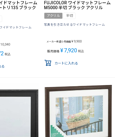
R ワイドマットフレーム
FUJICOLOR ワイドマットフレーム
ノートリ135 ブラック
M5000 半切 ブラック アクリル
アクリル
半切
写真を引き立たせるワイドマットフレーム
ワイドマットフレーム
¥
9,900
メーカー希望小売価格
10,340
¥
7,920
販売価格
税込
72
税込
カートに入れる
れる