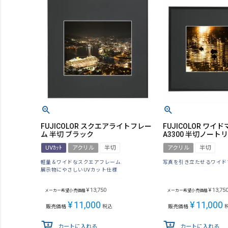
FUJICOLOR スクエアライトフレー
FUJICOLOR ワ
ム 半切 ブラック
A3300 半切ノートリ
UVｶｯﾄ
アクリル
半切
アクリル
半切
軽量＆ワイドなスクエアフレーム
写真を引き立たせるワイド
展示物にやさしいUVカット仕様
¥
13,750
¥
13,75
メーカー希望小売価格
メーカー希望小売価格
¥
11,000
¥
11,000
販売価格
税込
販売価格
カートに入れる
カートに入れる