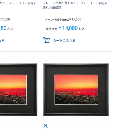
から、タテ・ヨコに自在に
フレームが真四角だから、タテ・ヨコに自在に
飾れる高級額
17,600
¥
17,600
メーカー希望小売価格
080
¥
14,080
税込
販売価格
税込
れる
カートに入れる