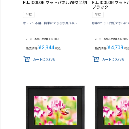
FUJICOLOR マットパネルWP2 半切
FUJICOLOR マッ
ブラック
半切
半切
水・ノリ不用、簡単にできる写真パネル
厚手Vカット台紙でさらに
¥
4,180
¥
5,885
メーカー希望小売価格
メーカー希望小売価格
¥
3,344
¥
4,708
販売価格
税込
販売価格
税
カートに入れる
カートに入れる