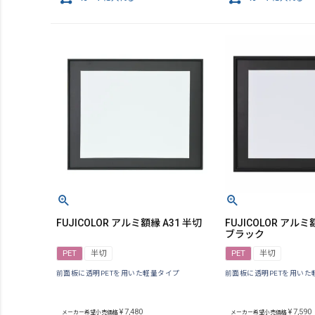
FUJICOLOR アルミ額縁 A31 半切
FUJICOLOR アルミ
ブラック
PET
半切
PET
半切
前面板に透明PETを用いた軽量タイプ
前面板に透明PETを用いた
¥
7,480
¥
7,590
メーカー希望小売価格
メーカー希望小売価格