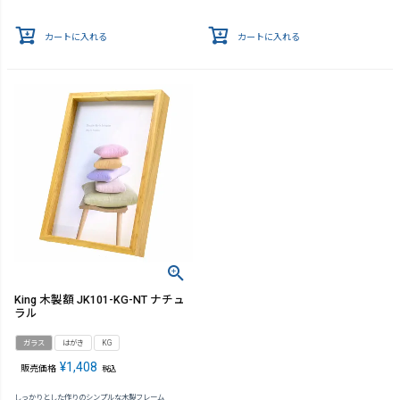
カートに入れる
カートに入れる
King 木製額 JK101-KG-NT ナチュ
ラル
ガラス
はがき
KG
¥
1,408
販売価格
税込
しっかりとした作りのシンプルな木製フレーム