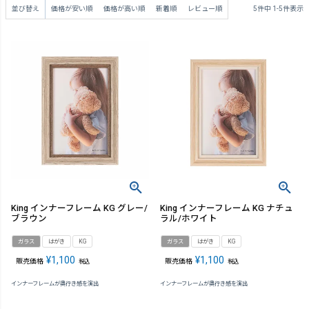
並び替え
価格が安い順
価格が高い順
新着順
レビュー順
5
件中
1
-
5
件表示
King インナーフレーム KG グレー/
King インナーフレーム KG ナチュ
ブラウン
ラル/ホワイト
ガラス
はがき
KG
ガラス
はがき
KG
¥
1,100
¥
1,100
販売価格
販売価格
税込
税込
インナーフレームが奥行き感を演出
インナーフレームが奥行き感を演出