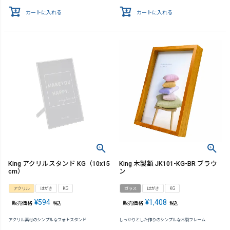
カートに入れる
カートに入れる
King アクリルスタンド KG（10x15
King 木製額 JK101-KG-BR ブラウ
cm）
ン
アクリル
はがき
KG
ガラス
はがき
KG
¥
594
¥
1,408
販売価格
販売価格
税込
税込
アクリル素材のシンプルなフォトスタンド
しっかりとした作りのシンプルな木製フレーム