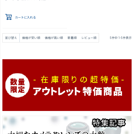
カートに入れる
並び替え
価格が安い順
価格が高い順
新着順
レビュー順
5
件中
1
-
5
件表示