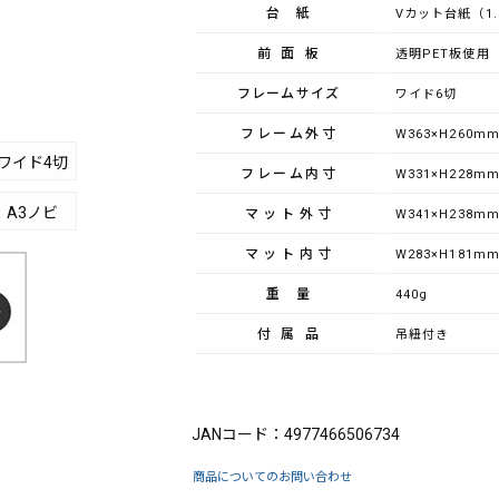
台紙
Vカット台紙（1
前面板
透明PET板使用（
フレームサイズ
ワイド6切
フレーム外寸
W363×H260m
ワイド4切
フレーム内寸
W331×H228m
A3ノビ
マット外寸
W341×H238m
マット内寸
W283×H181m
重量
440g
付属品
吊紐付き
ブランド：FUJICOLOR（フジカラー）
JANコード：4977466506734
商品についてのお問い合わせ