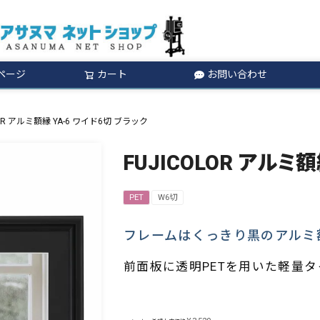
ページ
カート
お問い合わせ
検索
LOR アルミ額縁 YA-6 ワイド6切 ブラック
FUJICOLOR アルミ
PET
W6切
フレームはくっきり黒のアルミ
前面板に透明PETを用いた軽量