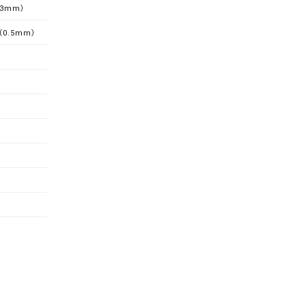
.3mm）
0.5mm）
m
m
m
m