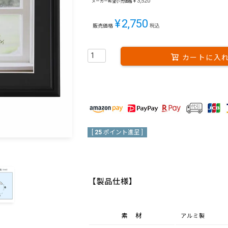
¥
3,520
メーカー希望小売価格
¥
2,750
販売価格
税込
カートに入
[
25
ポイント進呈 ]
【製品仕様】
素材
アルミ製