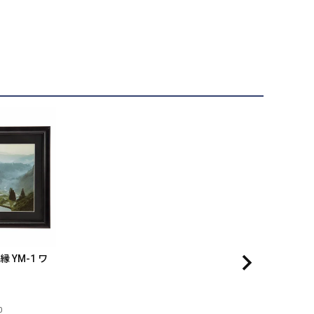
縁 YM-1 ワ
0