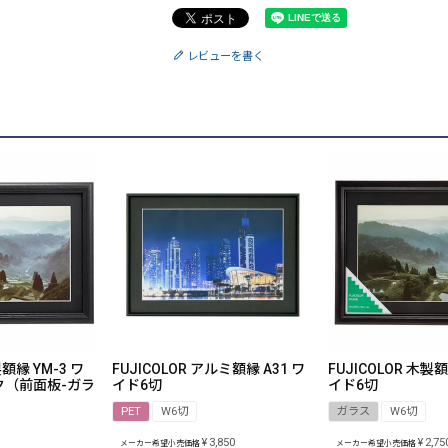
レビューを書く
製額縁 YM-3 ワ
FUJICOLOR アルミ額縁 A31 ワ
FUJICOLOR 木製額
ク（前面板-ガラ
イド6切
イド6切
PET
W6切
ガラス
W6切
¥
3,850
¥
2,75
メーカー希望小売価格
メーカー希望小売価格