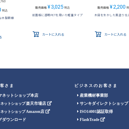
,760
¥
3,025
¥
2,200
販売価格
税込
販売価格
0
税込
前面板に透明PETを用いた軽量タイプ
木目を生かした黒塗り仕
な木製額縁
カートに入れる
カートに入れる
る
客さま
ビジネスのお客さま
マネットショップ本店
産業機材事業部
楽天市場店
サンキダイレクトショップ
マネットショップ
Amazon店
ISO14001認証取得
マネットショップ
グダウンロード
FlashTrade