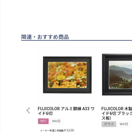
関連・おすすめ商品
FUJICOLOR アルミ額縁 A33 ワ
FUJICOLOR 木
イド6切
イド6切 ブラッ
ス板）
PET
W6切
ガラス
W6切
¥
3,630
メーカー希望小売価格