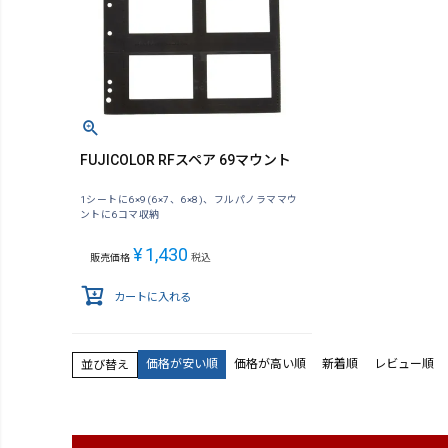
FUJICOLOR RFスペア 69マウント
1シートに6×9(6×7、6×8)、フルパノラママウ
ントに6コマ収納
¥
1,430
販売価格
税込
カートに入れる
価格が安い順
価格が高い順
新着順
レビュー順
並び替え