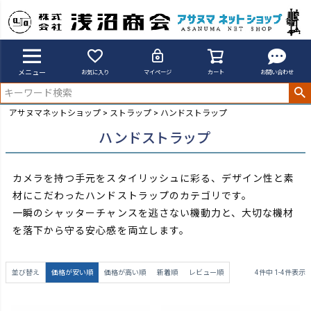
メニュー
お気に入り
マイページ
カート
お問い合わせ
アサヌマネットショップ
ストラップ
ハンドストラップ
ハンドストラップ
カメラを持つ手元をスタイリッシュに彩る、デザイン性と素
材にこだわったハンドストラップのカテゴリです。
一瞬のシャッターチャンスを逃さない機動力と、大切な機材
を落下から守る安心感を両立します。
並び替え
価格が安い順
価格が高い順
新着順
レビュー順
4
件中
1
-
4
件表示