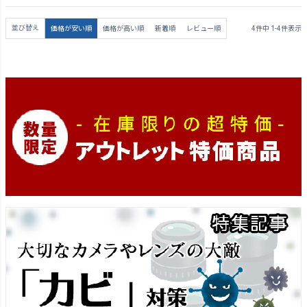
並び替え
価格が安い順
価格が高い順
新着順
レビュー順
4
件中
1
-
4
件表示