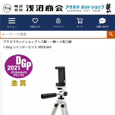
メニュー
お気に入り
マイページ
カート
お問い合わせ
アサヌマネットショップ
三脚・一脚
小型三脚
King レインボーエイト KRE8-WH