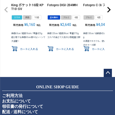
King ポケット10段 KP
Fotopro DIGI-204WH
Fotopro C-3i ブルー
T10-SV
スマホ
真鍮
10段
送料無料
アルミ
4段
アルミ
4段
¥
6,160
¥
2,640
¥
4,048
販売価格
販売価格
販売価格
税込
税込
税込
伸長63㎝ / 縮長16cm / 重量425g
伸長120㎝ / 縮長38㎝ / 重量570g
伸長130㎝ / 収納長42cm / 質量65
超小型でも伸長63㎝ 様々なシーンで
コスパの高さで人気の小型軽量三脚
g
大活躍！
お洒落でカラフル、使いやすさ抜
のカラー三脚
カートに入れる
カートに入れる
カートに入れる
ペー
ジト
ONLINE SHOP GUIDE
ップ
ご利用方法
へ
お支払について
領収書の発行について
配送 / 送料について