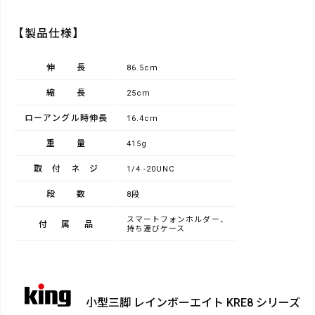
【製品仕様】
伸長
86.5cm
縮長
25cm
ローアングル時伸長
16.4cm
重量
415g
取付ネジ
1/4 -20UNC
段数
8段
スマートフォンホルダー、
付属品
持ち運びケース
小型三脚 レインボーエイト KRE8 シリーズ