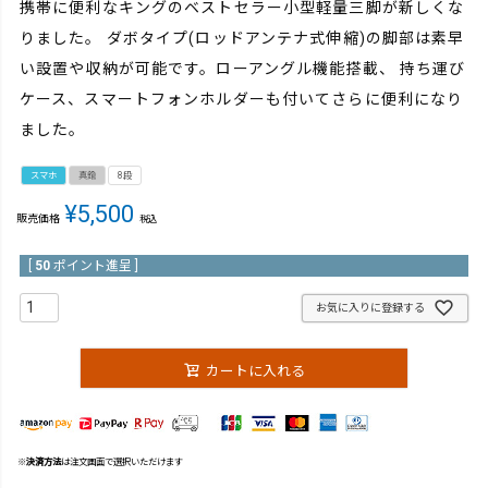
携帯に便利なキングのベストセラー小型軽量三脚が新しくな
りました。 ダボタイプ(ロッドアンテナ式伸縮)の脚部は素早
い設置や収納が可能です。ローアングル機能搭載、 持ち運び
ケース、スマートフォンホルダーも付いてさらに便利になり
ました。
スマホ
真鍮
8段
¥
5,500
販売価格
税込
[
50
ポイント進呈 ]
お気に入りに登録する
カートに入れる
※
決済方法
は注文画面で選択いただけます