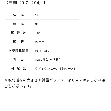
【三脚（DIGI-204）】
伸長
120cm
縮長
38cm
脚段数
4段
脚径
20mm
推奨積載質量
約1500g※
雲台
3way雲台(水準器付)
付属品
クイックシュー、収納ケース付
※取付機材の大きさや質量バランスにより当てはまらない場
合もございます。