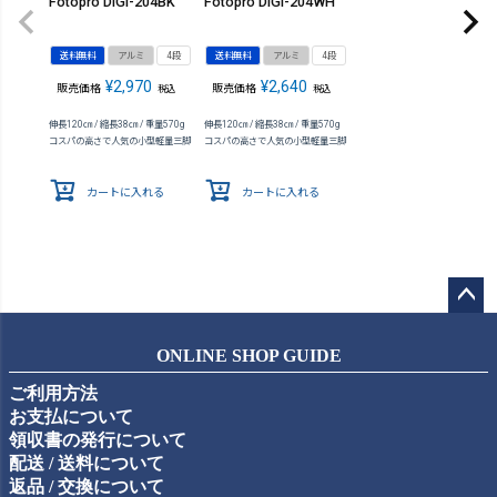
Fotopro DIGI-204BK
Fotopro DIGI-204WH
送料無料
アルミ
4段
送料無料
アルミ
4段
¥
2,970
¥
2,640
販売価格
販売価格
税込
税込
伸長120㎝ / 縮長38㎝ / 重量570g
伸長120㎝ / 縮長38㎝ / 重量570g
コスパの高さで人気の小型軽量三脚
コスパの高さで人気の小型軽量三脚
カートに入れる
カートに入れる
ペー
ジト
ONLINE SHOP GUIDE
ップ
ご利用方法
へ
お支払について
領収書の発行について
配送 / 送料について
返品 / 交換について