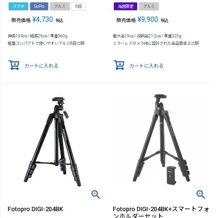
スマホ
GoPro
アルミ
8段
当店限定
アルミ
¥
4,730
¥
9,900
販売価格
販売価格
税込
税込
伸長104㎝ / 縮長29㎝ / 重量360g
最大高19㎝ / 収納高21.2㎝ / 重量325g
軽量コンパクトで使いやすいアルミ8段三脚
ミラーレスカメラ用に設計された高品質卓上三脚
カートに入れる
カートに入れる
Fotopro DIGI-204BK
Fotopro DIGI-204BK+スマートフォ
ンホルダーセット