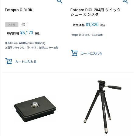
Fotopro C-3i BK
Fotopro DIGI-204用 クイック
シュー ガンメタ
¥
1,320
アルミ
4段
販売価格
税込
¥
5,170
販売価格
税込
Fotopro DIGI-204、3400専用
伸長130㎝ / 収納長42cm / 質量653g
お洒落でカラフル、使いやすさ抜群のカラー三脚
カートに入れる
カートに入れる