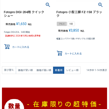
Fotopro DIGI-204用 クイック
Fotopro 小型三脚 FZ-158 ブラッ
シュー
ク
¥
1,650
アルミ
8段
販売価格
税込
¥
3,850
販売価格
税込
Fotopro DIGI-204、3400専用
【在庫切れ】2026年10月上旬頃入荷予定
軽量コンパクトで使いやすいアルミ8段三脚
カートに入れる
カートに入れる
並び替え
価格が安い順
価格が高い順
新着順
レビュー順
14
件中
1
-
14
件表示