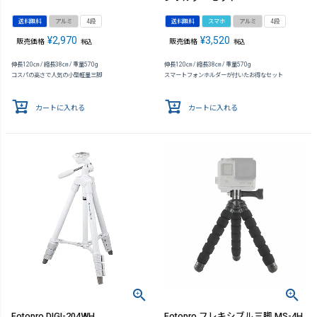
送料無料
アルミ
4段
送料無料
スマホ
アルミ
4段
¥
2,970
¥
3,520
販売価格
販売価格
税込
税込
伸長120㎝ / 縮長38㎝ / 重量570g
伸長120㎝ / 縮長38㎝ / 重量570g
コスパの高さで人気の小型軽量三脚
スマートフォンホルダーが付いたお得なセット
カートに入れる
カートに入れる
Fotopro DIGI-204WH
Fotopro フレキシブル三脚 MS-4H