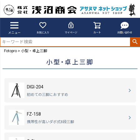
メニュー
お気に入り
マイページ
カート
お問い合わせ
Fotopro
小型・卓上三脚
小型・卓上三脚
DIGI-204
初めての三脚におすすめ
FZ-158
携帯性が高いダボ式8段三脚