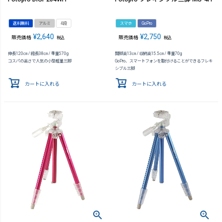
送料無料
アルミ
4段
スマホ
GoPro
¥
2,640
¥
2,750
販売価格
販売価格
税込
税込
伸長120㎝ / 縮長38㎝ / 重量570g
開脚高13㎝ / 収納高15.5㎝ / 重量70g
コスパの高さで人気の小型軽量三脚
GoPro、スマートフォンを取付けることができるフレキ
シブル三脚
カートに入れる
カートに入れる