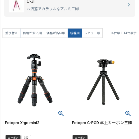
C-3i
お洒落でカラフルなアルミ三脚
並び替え
価格が安い順
価格が高い順
新着順
レビュー順
14
件中
1
-
14
件表示
Fotopro X-go mini2
Fotopro C-POD 卓上カーボン三脚
カーボン
3段
カーボン