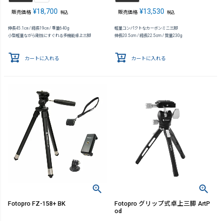
¥
18,700
¥
13,530
販売価格
販売価格
税込
税込
伸長45.1㎝ / 縮長19㎝ / 重量640g
軽量コンパクトなカーボンミニ三脚
小型軽量ながら剛性にすぐれる多機能卓上三脚
伸長20.5cm / 縮長22.5cm / 質量230g
カートに入れる
カートに入れる
Fotopro FZ-158+ BK
Fotopro グリップ式卓上三脚 ArtP
od