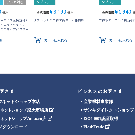
ホ
アルカ対応
タブレット
タブレット
0
¥
3,190
¥
5,940
税込
販売価格
税込
販売価格
ルカスイス互換規格）
タブレットと三脚で簡単・本格撮影
三脚やテーブルに自由な
ハイスペックなスマー
けのスマホアダプター
カートに入れる
カートに入れる
る
客さま
ビジネスのお客さま
マネットショップ本店
産業機材事業部
楽天市場店
サンキダイレクトショップ
マネットショップ
Amazon店
ISO14001認証取得
マネットショップ
グダウンロード
FlashTrade