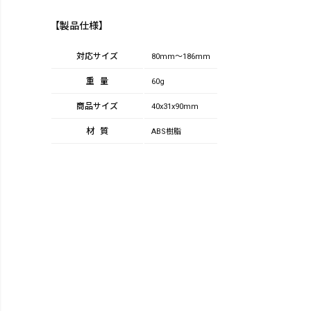
【製品仕様】
対応サイズ
80mm～186mm
重量
60g
商品サイズ
40x31x90mm
材質
ABS樹脂