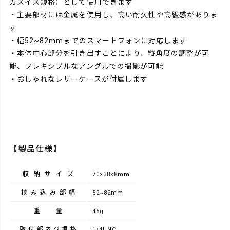
カスイス規格）として使用できます
・主要部材には金属を使用し、高い耐久性や高級感がありま
す
・幅52~82mmまでのスマートフォンに対応します
・本体中心部分を引き出すことにより、縦角度の調整が可
能、フレキシブルなアングルでの撮影が可能
・おしゃれなレザーケースが付属します
【製品仕様】
収納サイズ
70×38×8mm
挟み込み部幅
52~82mm
重量
45g
取付部ネジ規格
1/4UNC