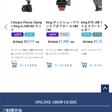
Fotopro Pincer Clamp
King ホットシューマウ
King KTS-2W タブレ
+ King A-HM180 セッ
ントアダプター A-HM
ト＆スマートフォン
ト
180
ルダー
当店限定
スマホ
当店限定
アルミ
スマホ
タブレット
¥
8,019
¥
1,980
¥
2,750
販売価格
販売価格
販売価格
税込
税込
税込
ホットシュー部分への取り付けに対
ホットシュー部分への取り付けに対
タブレット＆スマートフォンの両
応したマウントアダプターとハイス
応したマウントアダプター
に対応
ペックなスマートフォンホルダーの
セット
カートに入れる
カートに入れる
カートに入れる
ペー
ジト
ONLINE SHOP GUIDE
ップ
ご利用方法
へ