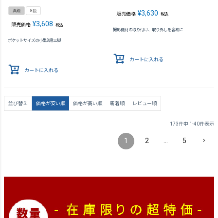
真鍮
8段
¥
3,630
販売価格
税込
¥
3,608
販売価格
税込
撮影機材の取り付け、取り外しを容易に
ポケットサイズの小型8段三脚
カートに入れる
カートに入れる
並び替え
価格が安い順
価格が高い順
新着順
レビュー順
173
件中
1
-
40
件表示
1
2
…
5