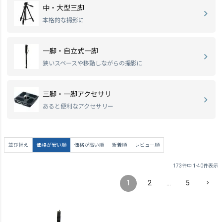
中・大型三脚
本格的な撮影に
一脚・自立式一脚
狭いスペースや移動しながらの撮影に
三脚・一脚アクセサリ
あると便利なアクセサリー
並び替え
価格が安い順
価格が高い順
新着順
レビュー順
173
件中
1
-
40
件表示
1
2
…
5