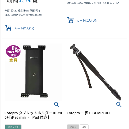
¥
2,970
販売価格
税込
対応三脚：X-GO MINI / C-4i / C-5i / X-4I-E / CT-4A
伸長120㎝ / 縮長38㎝ / 重量570g
コスパの高さで人気の小型軽量三脚
カートに入れる
カートに入れる
Fotopro タブレットホルダー ID-20
Fotopro 一脚 DIGI-MP1BH
0+ [ iPad mini ・ iPad 対応 ]
タブレット
アルミ
4段