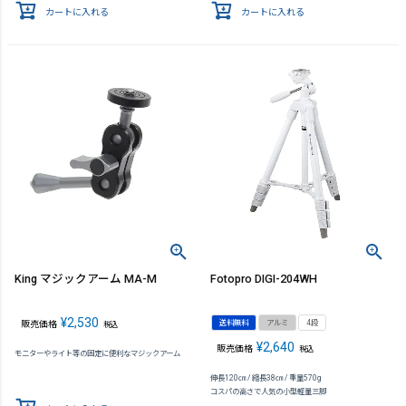
カートに入れる
カートに入れる
King マジックアーム MA-M
Fotopro DIGI-204WH
¥
2,530
送料無料
アルミ
4段
販売価格
税込
¥
2,640
販売価格
税込
モニターやライト等の固定に便利なマジックアーム
伸長120㎝ / 縮長38㎝ / 重量570g
コスパの高さで人気の小型軽量三脚