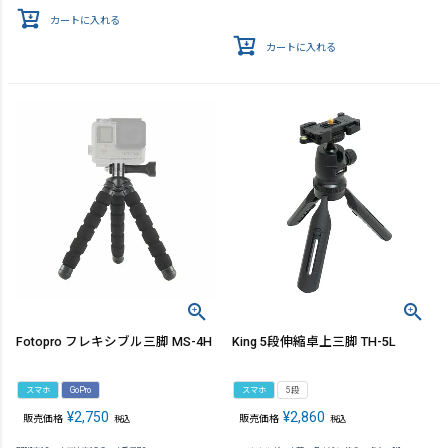
カートに入れる
カートに入れる
Fotopro フレキシブル三脚 MS-4H
King 5段伸縮卓上三脚 TH-5L
スマホ
GoPro
スマホ
5段
¥
2,750
¥
2,860
販売価格
販売価格
税込
税込