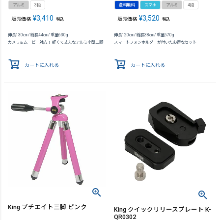
アルミ
3段
送料無料
スマホ
アルミ
4段
¥
3,410
¥
3,520
販売価格
販売価格
税込
税込
伸長130㎝ / 縮長44㎝ / 重量630g
伸長120㎝ / 縮長38㎝ / 重量570g
カメラ＆ムービー対応！ 軽くて丈夫なアルミ小型三脚
スマートフォンホルダーが付いたお得なセット
カートに入れる
カートに入れる
King プチエイト三脚 ピンク
King クイックリリースプレート K-
QR0302