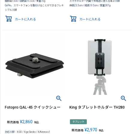
開脚高13㎝ / 収納高15.5㎝ / 重量70g
スマホホルダー内蔵で多用途に使える卓上三脚
GoPro、スマートフォンを取付けることができるフレキ
伸長23.5cm / 縮長19.5cm / 質量287g
シブル三脚
カートに入れる
カートに入れる
Fotopro QAL-45 クイックシュー
King タブレットホルダー TH280
¥
2,860
タブレット
販売価格
税込
¥
2,970
販売価格
税込
対応三脚：X-GO / X-go Gecko / X-Aircross1