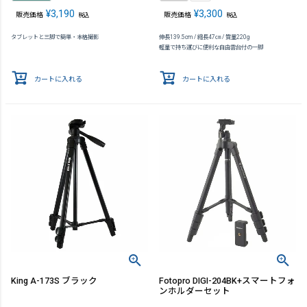
¥
3,190
¥
3,300
販売価格
販売価格
税込
税込
タブレットと三脚で簡単・本格撮影
伸長139.5cm / 縮長47㎝ / 質量220g
軽量で持ち運びに便利な自由雲台付の一脚
カートに入れる
カートに入れる
King A-173S ブラック
Fotopro DIGI-204BK+スマートフォ
ンホルダーセット