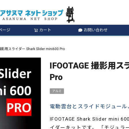
ページ
カート
お問い合わせ
検索
撮影用スライダー Shark Slider mini600 Pro
IFOOTAGE 撮影用スライダ
Pro
アルミ
電動雲台とスライドモジュール
IFOOTAGE Shark Slider
イダーキットです。 「モジュラ