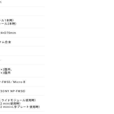
m
ール1本時）
（レール2本時）
24×D70mm
ウム合金
チ
チ×2箇所、
チ×3箇所
P-FW50／Micro-B
SONY NP-FW50）
g（スライドモジュール使用時）
X2 mini使用時）
（X2 mini+L字プレート使用時）