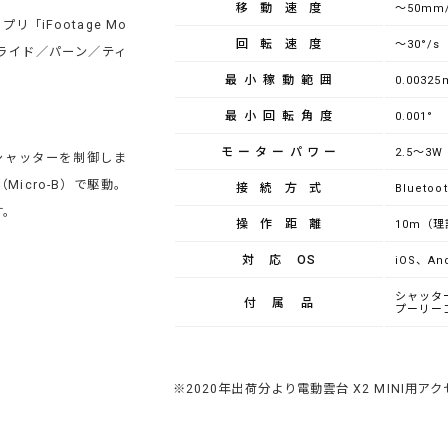
移動速度
～50mm
「iFootage Mo
回転速度
～30°/s
ライド／パーン／ティ
最小稼動範囲
0.0032
最小回転角度
0.001°
モーターパワー
2.5～3W
シャッターを制御しま
Micro-B）で駆動。
接続方式
Bluetoot
す。
操作距離
10m（
対応OS
iOS、And
シャッター
付属品
プーリー
※2020年出荷分より電動雲台 X2 MINI用ア