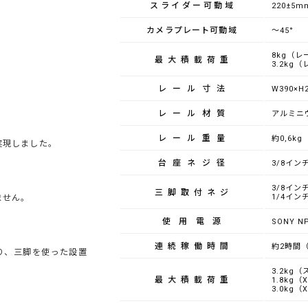
スライダー可動域
220±5m
カメラプレート可動域
～45°
8kg（レ
最大積載荷重
3.2kg
レール寸法
W390×H
レール材質
アルミニ
レール重量
約0,6kg
実現しました。
台座ネジ径
3/8イン
3/8イン
三脚取付ネジ
1/4イン
ません。
使用電源
SONY N
連続稼働時間
約2時間（
あり、三脚を使った設置
3.2k
最大積載荷重
1.8kg（
3.0kg