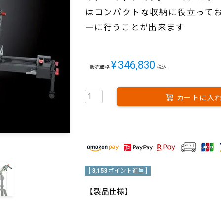
はコンパクトな収納に役立って
ーに行うことが出来ます
¥
346,830
販売価格
税込
カートに入
[
3,153
ポイント進呈 ]
【製品仕様】