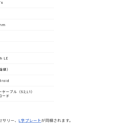
/s
5mm
h LE
理論値）
roid
ケーブル（S2,L1）
コード
クセサリー、
L字プレート
が同梱されます。