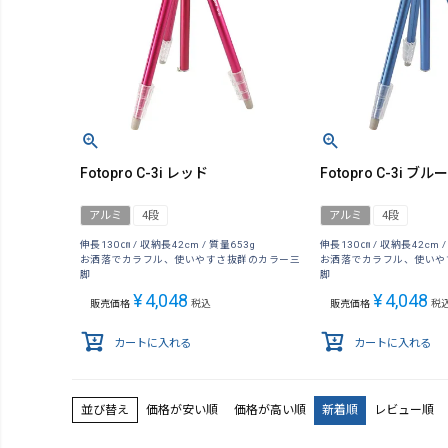
Fotopro C-3i レッド
Fotopro C-3i ブルー
アルミ
4段
アルミ
4段
伸長130㎝ / 収納長42cm / 質量653g
伸長130㎝ / 収納長42cm /
お洒落でカラフル、使いやすさ抜群のカラー三
お洒落でカラフル、使いや
脚
脚
¥
4,048
¥
4,048
販売価格
税込
販売価格
税
カートに入れる
カートに入れる
価格が安い順
価格が高い順
新着順
レビュー順
並び替え