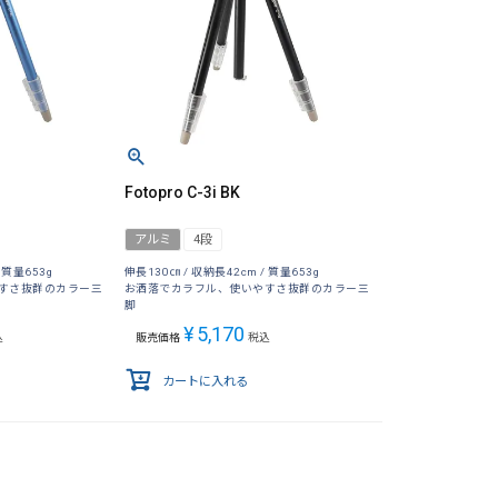
Fotopro C-3i BK
アルミ
4段
 質量653g
伸長130㎝ / 収納長42cm / 質量653g
すさ抜群のカラー三
お洒落でカラフル、使いやすさ抜群のカラー三
脚
¥
5,170
込
販売価格
税込
カートに入れる