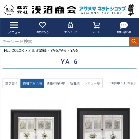
メニュー
お気に入り
マイページ
カート
お問い合わせ
FUJICOLOR
アルミ額縁
YA-5,YA-6
YA-6
YA-6
並び替え
価格が安い順
価格が高い順
新着順
レビュー順
10
件中
1
-
10
件表示