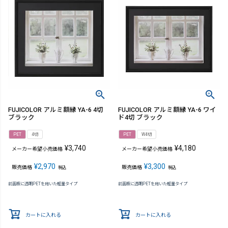
FUJICOLOR アルミ額縁 YA-6 4切
FUJICOLOR アルミ額縁 YA-6 ワイ
ブラック
ド4切 ブラック
PET
4切
PET
W4切
¥
3,740
¥
4,180
メーカー希望小売価格
メーカー希望小売価格
¥
2,970
¥
3,300
販売価格
販売価格
税込
税込
前面板に透明PETを用いた軽量タイプ
前面板に透明PETを用いた軽量タイプ
カートに入れる
カートに入れる