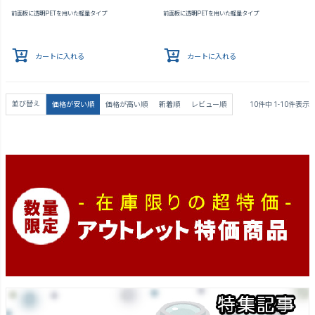
前面板に透明PETを用いた軽量タイプ
前面板に透明PETを用いた軽量タイプ
カートに入れる
カートに入れる
並び替え
価格が安い順
価格が高い順
新着順
レビュー順
10
件中
1
-
10
件表示