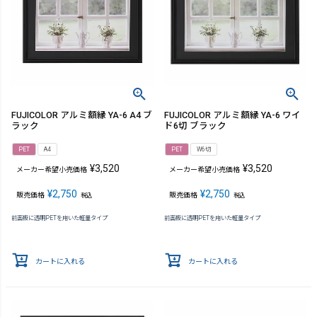
FUJICOLOR アルミ額縁 YA-6 A4 ブ
FUJICOLOR アルミ額縁 YA-6 ワイ
ラック
ド6切 ブラック
PET
A4
PET
W6切
¥
3,520
¥
3,520
メーカー希望小売価格
メーカー希望小売価格
¥
2,750
¥
2,750
販売価格
販売価格
税込
税込
前面板に透明PETを用いた軽量タイプ
前面板に透明PETを用いた軽量タイプ
カートに入れる
カートに入れる