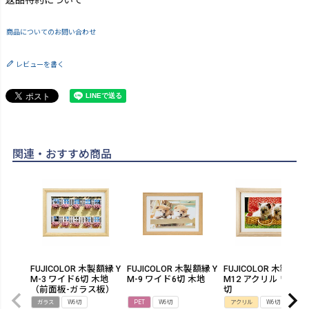
返品特約について
商品についてのお問い合わせ
レビューを書く
関連・おすすめ商品
FUJICOLOR 木製額縁 Y
FUJICOLOR 木製額縁 Y
FUJICOLOR 木製額縁
M-3 ワイド6切 木地
M-9 ワイド6切 木地
M12 アクリル ワイド
（前面板-ガラス板）
切
ガラス
W6切
PET
W6切
アクリル
W6切