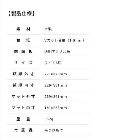
【製品仕様】
素材
木製
台紙
Vカット台紙（1.0mm）
前面板
透明アクリル板
サイズ
ワイド6切
額縁外寸
271×373mm
額縁内寸
229×331mm
マット外寸
239×341mm
マット内寸
181×283mm
重量
662g
付属品
吊りひも付