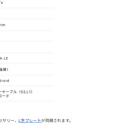
/s
5mm
h LE
理論値）
roid
ケーブル（S2,L1）
コード
クセサリー、
L字プレート
が同梱されます。