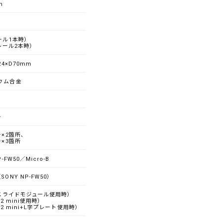
m
ール1本時）
（レール2本時）
24×D70mm
ウム合金
チ
チ×2箇所、
チ×3箇所
P-FW50／Micro-B
SONY NP-FW50）
g（スライドモジュール使用時）
X2 mini使用時）
（X2 mini+L字プレート使用時）