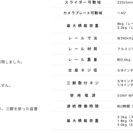
スライダー可動域
220±5m
カメラプレート可動域
～45°
8kg（レ
最大積載荷重
3.2kg
レール寸法
W390×H
レール材質
アルミニ
レール重量
約0,6kg
実現しました。
台座ネジ径
3/8イン
3/8イン
三脚取付ネジ
1/4イン
ません。
使用電源
SONY N
連続稼働時間
約2時間（
あり、三脚を使った設置
3.2k
最大積載荷重
1.8kg（
3.0kg