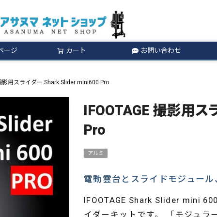
ページ
カート
お問い合わせ
検索
撮影用スライダー Shark Slider mini600 Pro
IFOOTAGE 撮影用スライダ
Pro
アルミ
電動雲台とスライドモジュール
IFOOTAGE Shark Slider
イダーキットです。 「モジュラ