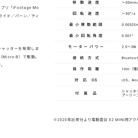
移動速度
～50mm
「iFootage Mo
回転速度
～30°/s
ライド／パーン／ティ
最小稼動範囲
0.0032
最小回転角度
0.001°
モーターパワー
2.5～3W
シャッターを制御しま
Micro-B）で駆動。
接続方式
Bluetoot
す。
操作距離
10m（
対応OS
iOS、And
シャッター
付属品
プーリー
※2020年出荷分より電動雲台 X2 MINI用ア