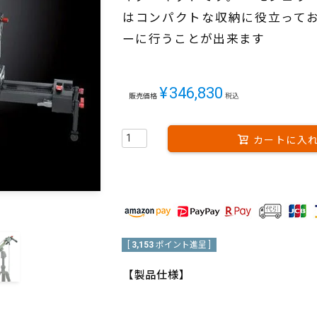
はコンパクトな収納に役立って
ーに行うことが出来ます
¥
346,830
販売価格
税込
カートに入
[
3,153
ポイント進呈 ]
【製品仕様】