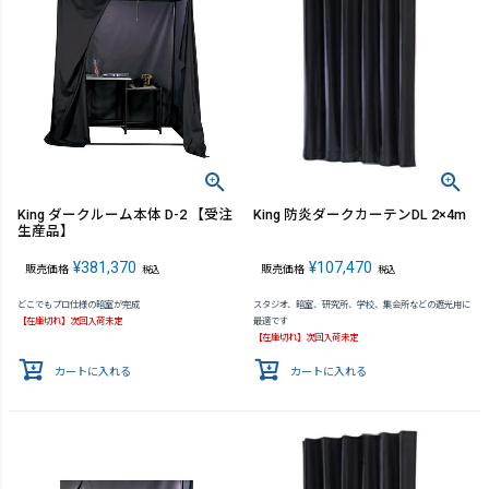
King ダークルーム本体 D-2 【受注
King 防炎ダークカーテンDL 2×4m
生産品】
¥
381,370
¥
107,470
販売価格
販売価格
税込
税込
どこでもプロ仕様の暗室が完成
スタジオ、暗室、研究所、学校、集会所などの遮光用に
【在庫切れ】次回入荷未定
最適です
【在庫切れ】次回入荷未定
カートに入れる
カートに入れる