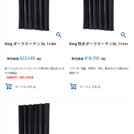
King ダークカーテン DL 1×2m
King 防炎ダークカーテンDL 1×1m
¥
23,540
¥
18,700
販売価格
販売価格
税込
税込
軽くかさばらないナイロンタフタ黒生地に遮光用ゴム引
スタジオ、暗室、研究所、学校、集会所などの遮光用に
きの高級品
最適です
【在庫切れ】次回入荷未定
カートに入れる
カートに入れる