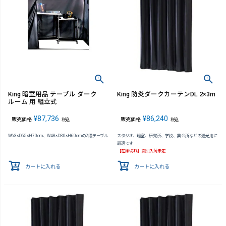
King 暗室用品 テーブル ダーク
King 防炎ダークカーテンDL 2×3m
ルーム 用 組立式
¥
87,736
¥
86,240
販売価格
販売価格
税込
税込
W63×D55×H70cm、W48×D30×H60cmの2段テーブル
スタジオ、暗室、研究所、学校、集会所などの遮光用に
最適です
【在庫切れ】次回入荷未定
カートに入れる
カートに入れる