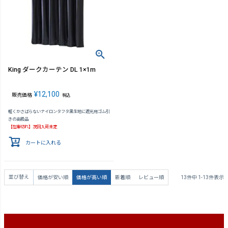
King ダークカーテン DL 1×1m
¥
12,100
販売価格
税込
軽くかさばらないナイロンタフタ黒生地に遮光用ゴム引
きの高級品
【在庫切れ】次回入荷未定
カートに入れる
並び替え
価格が安い順
価格が高い順
新着順
レビュー順
13
件中
1
-
13
件表示