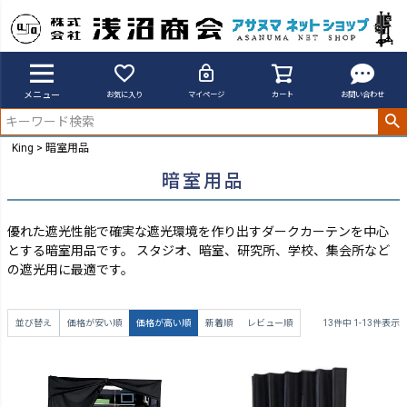
メニュー
お気に入り
マイページ
カート
お問い合わせ
King
暗室用品
暗室用品
優れた遮光性能で確実な遮光環境を作り出すダークカーテンを中心
とする暗室用品です。 スタジオ、暗室、研究所、学校、集会所など
の遮光用に最適です。
並び替え
価格が安い順
価格が高い順
新着順
レビュー順
13
件中
1
-
13
件表示