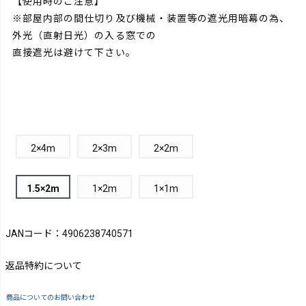
【使用時のご注意】
※部屋内部の間仕切り及び機械・装置等の遮光用暗幕の為、
外光（直射日光）の入る窓での
直接遮光は避けて下さい。
2×4m
2×3m
2×2m
1.5×2m
1×2m
1×1m
JANコード：4906238740571
返品特約について
商品についてのお問い合わせ