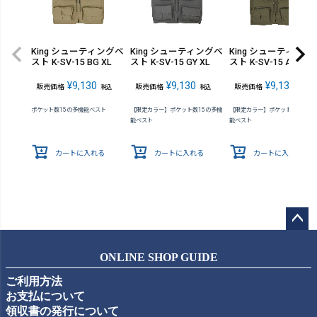
King シューティングベ
King シューティングベ
King シューティング
スト K-SV-15 BG XL
スト K-SV-15 GY XL
スト K-SV-15 AG XL
¥
9,130
¥
9,130
¥
9,130
販売価格
販売価格
販売価格
税込
税込
税込
ポケット数15の多機能ベスト
【限定カラー】ポケット数15の多機
【限定カラー】ポケット数15の多
能ベスト
能ベスト
カートに入れる
カートに入れる
カートに入れる
ペー
ジト
ONLINE SHOP GUIDE
ップ
ご利用方法
へ
お支払について
領収書の発行について