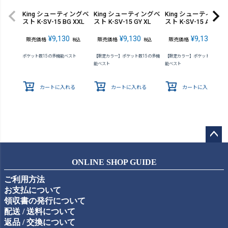
King シューティングベ
King シューティングベ
King シューティング
スト K-SV-15 BG XXL
スト K-SV-15 GY XL
スト K-SV-15 AG XL
¥
9,130
¥
9,130
¥
9,130
販売価格
販売価格
販売価格
税込
税込
税込
ポケット数15の多機能ベスト
【限定カラー】ポケット数15の多機
【限定カラー】ポケット数15の多
能ベスト
能ベスト
カートに入れる
カートに入れる
カートに入れる
ペー
ジト
ONLINE SHOP GUIDE
ップ
ご利用方法
へ
お支払について
領収書の発行について
配送 / 送料について
返品 / 交換について