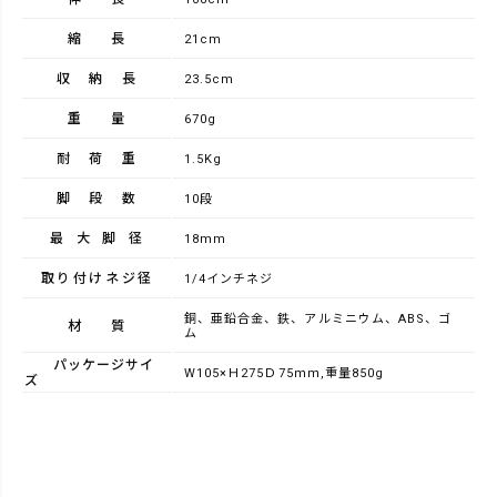
縮長
21cm
収納長
23.5cm
重量
670g
耐荷重
1.5Kg
脚段数
10段
最大脚径
18mm
取り付けネジ径
1/4インチネジ
銅、亜鉛合金、鉄、アルミニウム、ABS、ゴ
材質
ム
パッケージサイ
W105×Ｈ275Ｄ75ｍｍ,重量850g
ズ