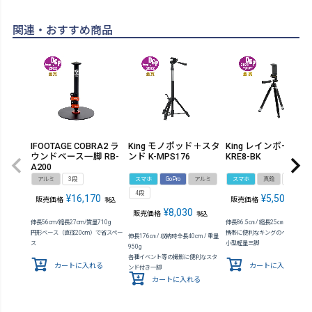
関連・おすすめ商品
IFOOTAGE COBRA2 ラ
King モノポッド＋スタ
King レインボーエイ
ウンドベース一脚 RB-
ンド K-MPS176
KRE8-BK
A200
アルミ
3段
スマホ
GoPro
アルミ
スマホ
真鍮
8段
4段
¥
16,170
¥
5,500
販売価格
販売価格
税込
税込
¥
8,030
販売価格
税込
伸長56cm/縮長27cm/質量710g
伸長86.5㎝ / 縮長25㎝ / 重量415g
円形ベース（直径20cm）で省スペー
携帯に便利なキングのベストセラ
伸長176㎝ / 収納時全長40cm / 重量
ス
小型軽量三脚
950g
各種イベント等の撮影に便利なスタ
カートに入れる
カートに入れる
ンド付き一脚
カートに入れる