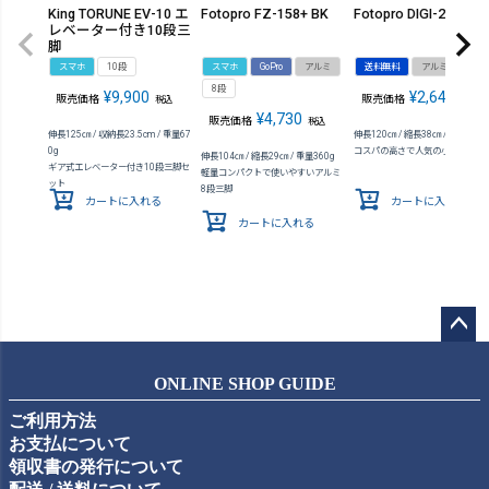
King TORUNE EV-10 エ
Fotopro FZ-158+ BK
Fotopro DIGI-204WH
レベーター付き10段三
脚
スマホ
10段
スマホ
GoPro
アルミ
送料無料
アルミ
4段
8段
¥
9,900
¥
2,640
販売価格
販売価格
税込
税込
¥
4,730
販売価格
税込
伸長125㎝ / 収納長23.5cm / 重量67
伸長120㎝ / 縮長38㎝ / 重量570g
0g
コスパの高さで人気の小型軽量三
伸長104㎝ / 縮長29㎝ / 重量360g
ギア式エレベーター付き10段三脚セ
軽量コンパクトで使いやすいアルミ
ット
8段三脚
カートに入れる
カートに入れる
カートに入れる
ペー
ジト
ONLINE SHOP GUIDE
ップ
ご利用方法
へ
お支払について
領収書の発行について