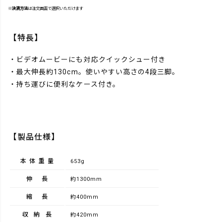
※
決済方法
は注文画面で選択いただけます
【特長】
・ビデオムービーにも対応クイックシュー付き
・最大伸長約130cm。使いやすい高さの4段三脚。
・持ち運びに便利なケース付き。
【製品仕様】
本体重量
653g
伸長
約1300mm
縮長
約400mm
収納長
約420mm