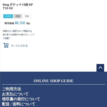
King ポケット10段 KP
T10-SV
スマホ
真鍮
10段
¥
6,160
販売価格
税込
伸長63㎝ / 縮長16cm / 重量425g
超小型でも伸長63㎝ 様々なシーンで
大活躍！
カートに入れる
ペー
ジト
ONLINE SHOP GUIDE
ップ
ご利用方法
へ
お支払について
領収書の発行について
配送 / 送料について