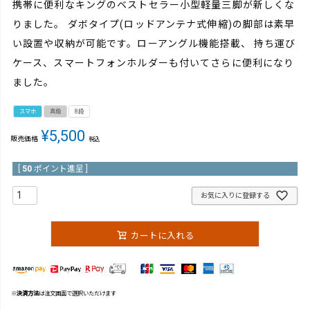
携帯に便利なキングのベストセラー小型軽量三脚が新しくな
りました。 ダボタイプ(ロッドアンテナ式伸縮)の脚部は素早
い設置や収納が可能です。ローアングル機能搭載、 持ち運び
ケース、スマートフォンホルダーも付いてさらに便利になり
ました。
スマホ
真鍮
8段
¥
5,500
販売価格
税込
[
50
ポイント進呈 ]
お気に入りに登録する
カートに入れる
※
決済方法
は注文画面で選択いただけます