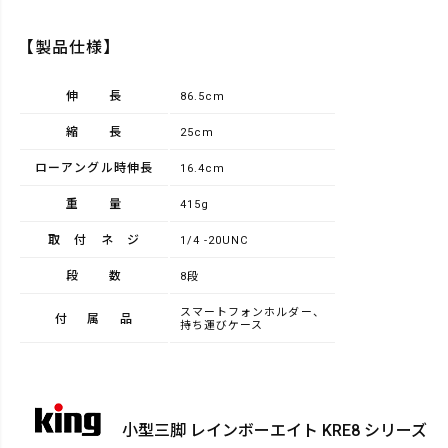
【製品仕様】
伸長
86.5cm
縮長
25cm
ローアングル時伸長
16.4cm
重量
415g
取付ネジ
1/4 -20UNC
段数
8段
スマートフォンホルダー、
付属品
持ち運びケース
小型三脚 レインボーエイト KRE8 シリーズ