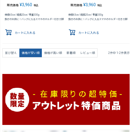
¥
3,960
¥
3,960
販売価格
販売価格
税込
税込
伸長63㎝ / 縮長20㎝ / 重量330g
伸長63㎝ / 縮長20㎝ / 重量330g
旅行のお供に！バッグに入るスマホのホルダー付き三脚
旅行のお供に！バッグに入るスマホのホルダー付き三脚
カートに入れる
カートに入れる
並び替え
価格が安い順
価格が高い順
新着順
レビュー順
2
件中
1
-
2
件表示