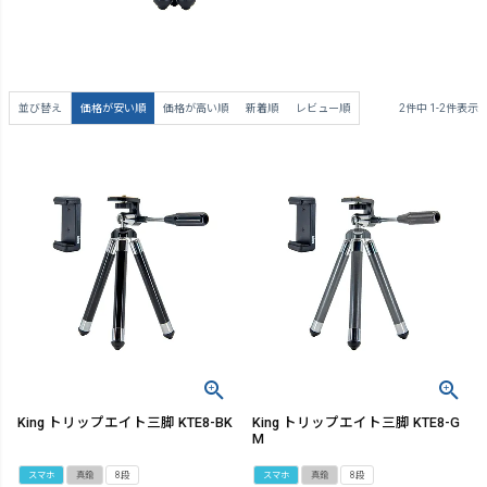
並び替え
価格が安い順
価格が高い順
新着順
レビュー順
2
件中
1
-
2
件表示
King トリップエイト三脚 KTE8-BK
King トリップエイト三脚 KTE8-G
M
スマホ
真鍮
8段
スマホ
真鍮
8段