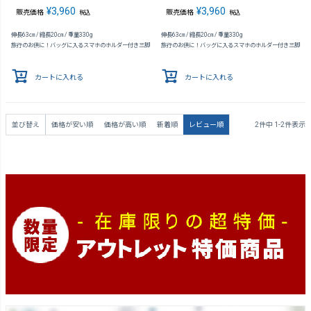
¥
3,960
¥
3,960
販売価格
販売価格
税込
税込
伸長63㎝ / 縮長20㎝ / 重量330g
伸長63㎝ / 縮長20㎝ / 重量330g
旅行のお供に！バッグに入るスマホのホルダー付き三脚
旅行のお供に！バッグに入るスマホのホルダー付き三脚
カートに入れる
カートに入れる
並び替え
価格が安い順
価格が高い順
新着順
レビュー順
2
件中
1
-
2
件表示