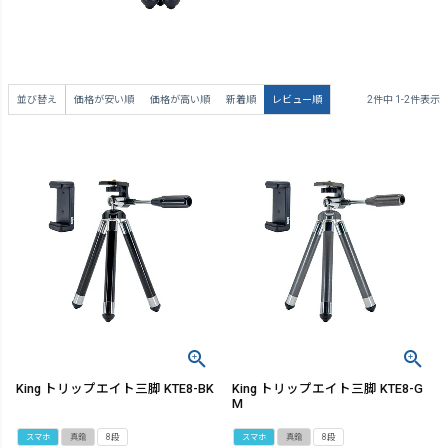
並び替え
価格が安い順
価格が高い順
新着順
レビュー順
2
件中
1
-
2
件表示
King トリップエイト三脚 KTE8-BK
King トリップエイト三脚 KTE8-G
M
スマホ
真鍮
8段
スマホ
真鍮
8段