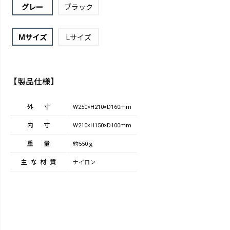
グレー
ブラック
Mサイズ
Lサイズ
【製品仕様】
外寸
W250×H210×D160mm
内寸
W210×H150×D100mm
重量
約550ｇ
主な材質
ナイロン