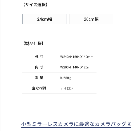
【サイズ選択】
24cm幅
26cm幅
【製品仕様】
外寸
W240×H160×D140mm
内寸
W200×H140×D120mm
重量
約350ｇ
主な材質
ナイロン
小型ミラーレスカメラに最適なカメラバッグ Kin