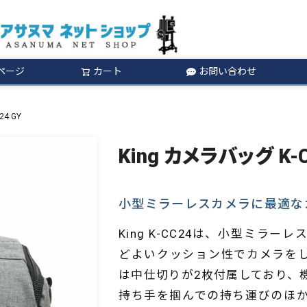
ページ
カート
お問い合わせ
検索
24 GY
King カメラバッグ K-C
小型ミラーレスカメラに最適な
King K-CC24は、小型ミ
どよいクッション性でカメラを
は中仕切りが2枚付属しており、
持ち手を掴んでの持ち運びのほ