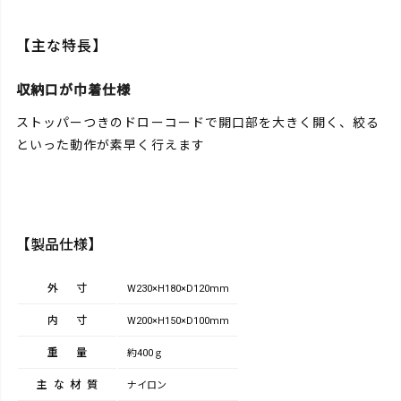
【主な特長】
収納口が巾着仕様
ストッパーつきのドローコードで開口部を大きく開く、絞る
といった動作が素早く行えます
【製品仕様】
外寸
W230×H180×D120mm
内寸
W200×H150×D100mm
重量
約400ｇ
主な材質
ナイロン