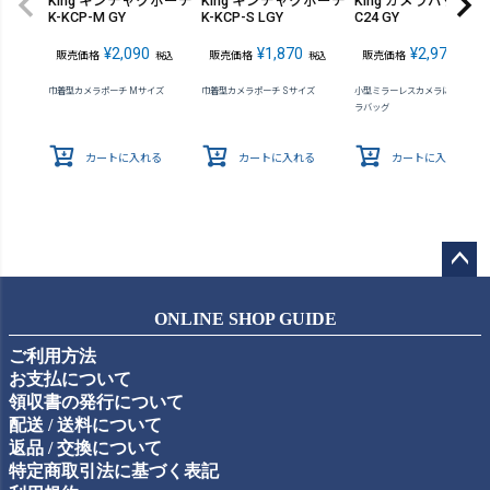
King キンチャクポーチ
King キンチャクポーチ
King カメラバッグ K-
K-KCP-M GY
K-KCP-S LGY
C24 GY
¥
2,090
¥
1,870
¥
2,970
販売価格
販売価格
販売価格
税込
税込
税込
巾着型カメラポーチ Mサイズ
巾着型カメラポーチ Sサイズ
小型ミラーレスカメラに最適なカ
ラバッグ
カートに入れる
カートに入れる
カートに入れる
ペー
ジト
ONLINE SHOP GUIDE
ップ
ご利用方法
へ
お支払について
領収書の発行について
配送 / 送料について
返品 / 交換について
特定商取引法に基づく表記