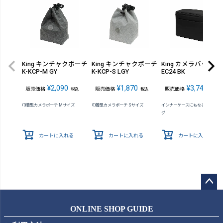
King キンチャクポーチ
King キンチャクポーチ
King カメラバッグ K-
K-KCP-M GY
K-KCP-S LGY
EC24 BK
¥
2,090
¥
1,870
¥
3,740
販売価格
販売価格
販売価格
税込
税込
税込
巾着型カメラポーチ Mサイズ
巾着型カメラポーチ Sサイズ
インナーケースにもなるカメラバ
グ
カートに入れる
カートに入れる
カートに入れる
ペー
ジト
ONLINE SHOP GUIDE
ップ