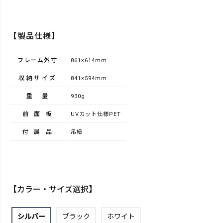
【製品仕様】
フレーム外寸
861×614mm
収納サイズ
841×594mm
重量
930g
前面板
UVカット仕様PET
付属品
吊紐
【カラー・サイズ選択】
シルバー
ブラック
ホワイト