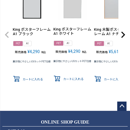
King ポスターフレーム
King ポスターフレーム
King 木製ポスターフ
A1 ホワイト
A1 ブラック
レーム A1 ナチュラ
PET
A1
PET
A1
PET
A1
¥
4,290
¥
4,290
¥
5,610
販売価格
販売価格
販売価格
税込
税込
税込
展示物にやさしいUVカットPET仕様
展示物にやさしいUVカットPET仕様
展示物にやさしいUVカットPET仕
カートに入れる
カートに入れる
カートに入れる
ペー
ジト
ONLINE SHOP GUIDE
ップ