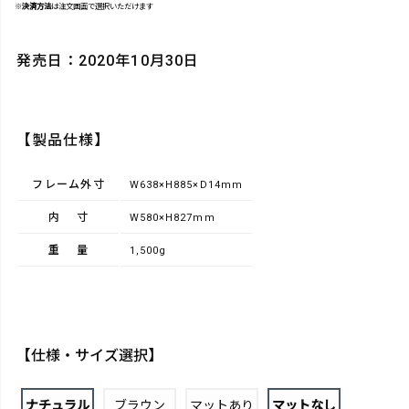
※
決済方法
は注文画面で選択いただけます
発売日：2020年10月30日
【製品仕様】
フレーム外寸
W638×H885×D14mm
内寸
W580×H827mm
重量
1,500g
【仕様・サイズ選択】
ナチュラル
ブラウン
マットあり
マットなし