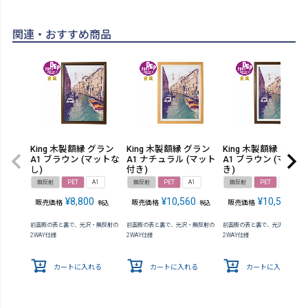
関連・おすすめ商品
King 木製額縁 グラン
King 木製額縁 グラン
King 木製額縁 グラン
A1 ブラウン (マットな
A1 ナチュラル (マット
A1 ブラウン (マット
し)
付き)
き)
無反射
PET
A1
無反射
PET
A1
無反射
PET
A1
¥
8,800
¥
10,560
¥
10,560
販売価格
販売価格
販売価格
税込
税込
税込
前面板の表と裏で、光沢・無反射の
前面板の表と裏で、光沢・無反射の
前面板の表と裏で、光沢・無反射
2WAY仕様
2WAY仕様
2WAY仕様
カートに入れる
カートに入れる
カートに入れる