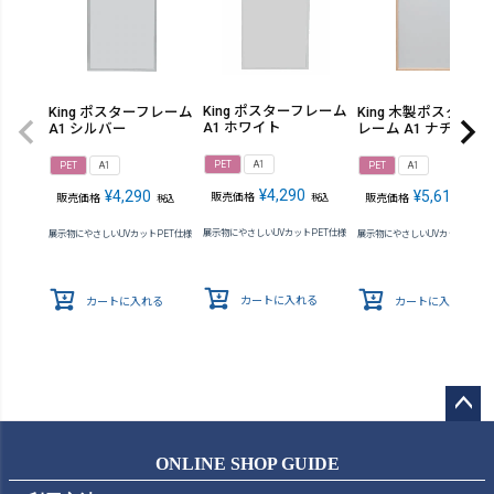
King ポスターフレーム
King ポスターフレーム
King 木製ポスターフ
A1 ホワイト
A1 シルバー
レーム A1 ナチュラ
PET
A1
PET
A1
PET
A1
¥
4,290
¥
4,290
¥
5,610
販売価格
販売価格
販売価格
税込
税込
税込
展示物にやさしいUVカットPET仕様
展示物にやさしいUVカットPET仕様
展示物にやさしいUVカットPET仕
カートに入れる
カートに入れる
カートに入れる
ペー
ジト
ONLINE SHOP GUIDE
ップ