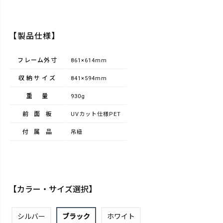
【製品仕様】
フレーム外寸
861×614mm
収納サイズ
841×594mm
重量
930g
前面板
UVカット仕様PET
付属品
吊紐
【カラー・サイズ選択】
シルバー
ブラック
ホワイト