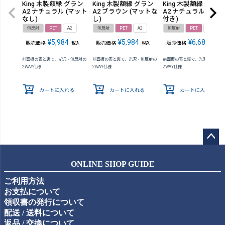
King 木製額縁 グラン
King 木製額縁 グラン
King 木製額縁 グラン
A2 ナチュラル (マット
A2 ブラウン (マットな
A2 ナチュラル (マッ
なし)
し)
付き)
無反射
PET
A2
無反射
PET
A2
無反射
PET
A2
¥
5,984
¥
5,984
¥
6,688
販売価格
販売価格
販売価格
税込
税込
税込
前面板の表と裏で、光沢・無反射の
前面板の表と裏で、光沢・無反射の
前面板の表と裏で、光沢・無反射
2WAY仕様
2WAY仕様
2WAY仕様
カートに入れる
カートに入れる
カートに入れる
ペー
ジト
ONLINE SHOP GUIDE
ップ
ご利用方法
へ
お支払について
領収書の発行について
配送 / 送料について
返品 / 交換について