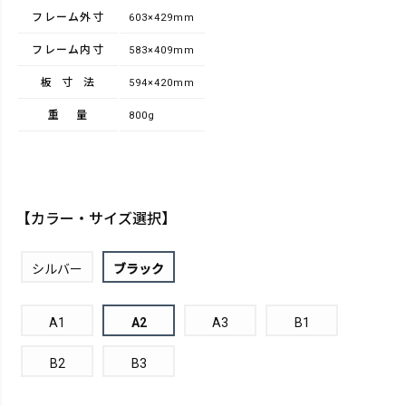
フレーム外寸
603×429mm
フレーム内寸
583×409mm
板寸法
594×420mm
重量
800g
【カラー・サイズ選択】
シルバー
ブラック
A1
A2
A3
B1
B2
B3